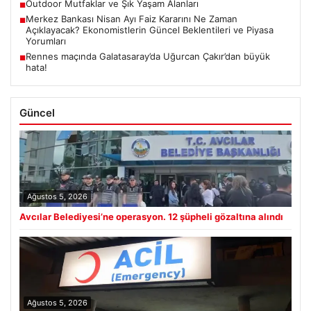
Outdoor Mutfaklar ve Şık Yaşam Alanları
■
Merkez Bankası Nisan Ayı Faiz Kararını Ne Zaman
■
Açıklayacak? Ekonomistlerin Güncel Beklentileri ve Piyasa
Yorumları
Rennes maçında Galatasaray’da Uğurcan Çakır’dan büyük
■
hata!
Güncel
Ağustos 5, 2026
Avcılar Belediyesi’ne operasyon. 12 şüpheli gözaltına alındı
Ağustos 5, 2026