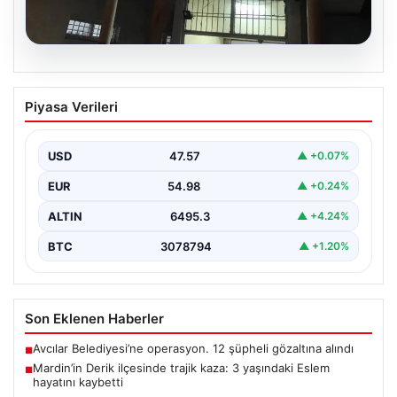
05.08.2026
Mardin’in Derik ilçesinde trajik kaza: 3
Piyasa Verileri
yaşındaki Eslem hayatını kaybetti
Mardin’in Derik ilçesinde meydana gelen üzücü olayda,
küçük bir kız çocuğu olan Eslem Talan…
USD
47.57
▲ +0.07%
EUR
54.98
▲ +0.24%
ALTIN
6495.3
▲ +4.24%
BTC
3078794
▲ +1.20%
Son Eklenen Haberler
Avcılar Belediyesi’ne operasyon. 12 şüpheli gözaltına alındı
■
Mardin’in Derik ilçesinde trajik kaza: 3 yaşındaki Eslem
■
hayatını kaybetti