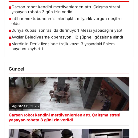
Garson robot kendini merdivenlerden attı. Çalışma stresi
■
yaşayan robota 3 gün izin verildi
İntihar mektubundan isimleri çıktı, milyarlık vurgun deşifre
■
oldu
Dünya Kupası sonrası da durmuyor! Messi yapacağını yaptı
■
Avcılar Belediyesi’ne operasyon. 12 şüpheli gözaltına alındı
■
Mardin’in Derik ilçesinde trajik kaza: 3 yaşındaki Eslem
■
hayatını kaybetti
Güncel
Ağustos 8, 2026
Garson robot kendini merdivenlerden attı. Çalışma stresi
yaşayan robota 3 gün izin verildi