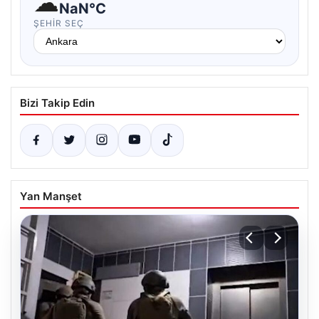
☁
NaN°C
ŞEHIR SEÇ
Bizi Takip Edin
Yan Manşet