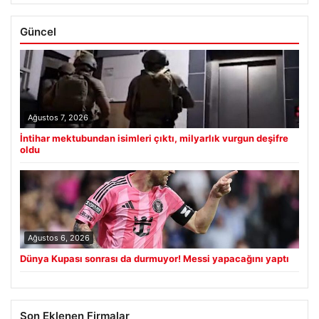
Güncel
Ağustos 7, 2026
İntihar mektubundan isimleri çıktı, milyarlık vurgun deşifre
oldu
Ağustos 6, 2026
Dünya Kupası sonrası da durmuyor! Messi yapacağını yaptı
Son Eklenen Firmalar