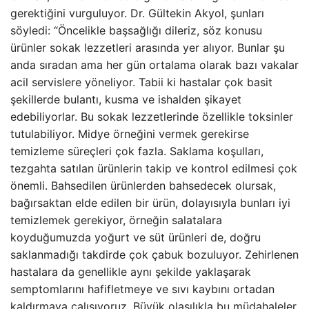
gerektiğini vurguluyor. Dr. Gültekin Akyol, şunları
söyledi: “Öncelikle başsağlığı dileriz, söz konusu
ürünler sokak lezzetleri arasında yer alıyor. Bunlar şu
anda sıradan ama her gün ortalama olarak bazı vakalar
acil servislere yöneliyor. Tabii ki hastalar çok basit
şekillerde bulantı, kusma ve ishalden şikayet
edebiliyorlar. Bu sokak lezzetlerinde özellikle toksinler
tutulabiliyor. Midye örneğini vermek gerekirse
temizleme süreçleri çok fazla. Saklama koşulları,
tezgahta satılan ürünlerin takip ve kontrol edilmesi çok
önemli. Bahsedilen ürünlerden bahsedecek olursak,
bağırsaktan elde edilen bir ürün, dolayısıyla bunları iyi
temizlemek gerekiyor, örneğin salatalara
koyduğumuzda yoğurt ve süt ürünleri de, doğru
saklanmadığı takdirde çok çabuk bozuluyor. Zehirlenen
hastalara da genellikle aynı şekilde yaklaşarak
semptomlarını hafifletmeye ve sıvı kaybını ortadan
kaldırmaya çalışıyoruz. Büyük olasılıkla bu müdahaleler