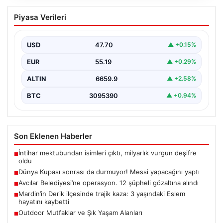
Dünya Kupası sonrası da durmuyor!
Piyasa Verileri
Messi yapacağını yaptı
USD
47.70
▲ +0.15%
EUR
55.19
▲ +0.29%
ALTIN
6659.9
▲ +2.58%
BTC
3095390
▲ +0.94%
Son Eklenen Haberler
İntihar mektubundan isimleri çıktı, milyarlık vurgun deşifre
■
oldu
Dünya Kupası sonrası da durmuyor! Messi yapacağını yaptı
■
Avcılar Belediyesi’ne operasyon. 12 şüpheli gözaltına alındı
■
Mardin’in Derik ilçesinde trajik kaza: 3 yaşındaki Eslem
■
hayatını kaybetti
Outdoor Mutfaklar ve Şık Yaşam Alanları
■