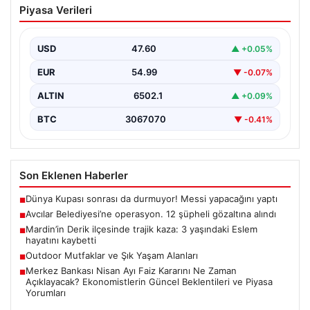
Piyasa Verileri
şüpheli gözaltına alındı
USD
47.60
▲ +0.05%
EUR
54.99
▼ -0.07%
ALTIN
6502.1
▲ +0.09%
BTC
3067070
▼ -0.41%
Son Eklenen Haberler
Dünya Kupası sonrası da durmuyor! Messi yapacağını yaptı
■
Avcılar Belediyesi’ne operasyon. 12 şüpheli gözaltına alındı
■
Mardin’in Derik ilçesinde trajik kaza: 3 yaşındaki Eslem
■
hayatını kaybetti
Outdoor Mutfaklar ve Şık Yaşam Alanları
■
Merkez Bankası Nisan Ayı Faiz Kararını Ne Zaman
■
Açıklayacak? Ekonomistlerin Güncel Beklentileri ve Piyasa
Yorumları