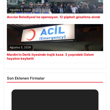
Ağustos 5, 2026
Avcılar Belediyesi’ne operasyon. 12 şüpheli gözaltına alındı
Ağustos 5, 2026
Mardin’in Derik ilçesinde trajik kaza: 3 yaşındaki Eslem
hayatını kaybetti
Son Eklenen Firmalar