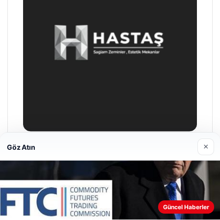
×
Göz Atın
Prenses Night Club
Nisan 29, 2026
Web sitemizi nasıl kullandığınızı daha iyi anlayabilmek,
Güncel Haberler
deneyiminizi kişiselleştirmek ve geliştirmek amacıyla çerezler