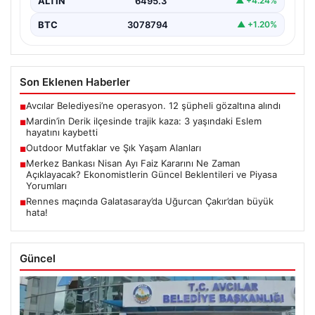
ALTIN
6495.3
▲ +4.24%
BTC
3078794
▲ +1.20%
Son Eklenen Haberler
Avcılar Belediyesi’ne operasyon. 12 şüpheli gözaltına alındı
■
Mardin’in Derik ilçesinde trajik kaza: 3 yaşındaki Eslem
■
hayatını kaybetti
Outdoor Mutfaklar ve Şık Yaşam Alanları
■
Merkez Bankası Nisan Ayı Faiz Kararını Ne Zaman
■
Açıklayacak? Ekonomistlerin Güncel Beklentileri ve Piyasa
Yorumları
Rennes maçında Galatasaray’da Uğurcan Çakır’dan büyük
■
hata!
Güncel