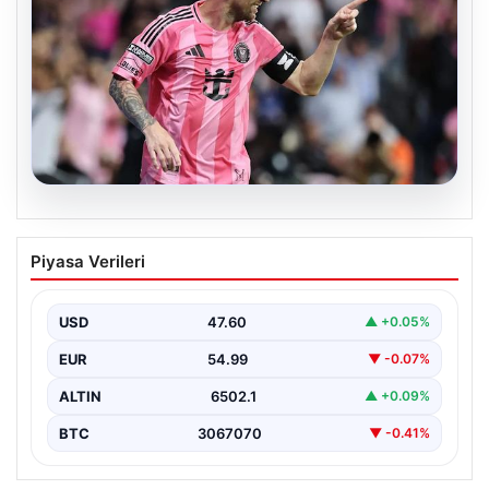
06.08.2026
Dünya Kupası sonrası da durmuyor!
Piyasa Verileri
Messi yapacağını yaptı
USD
47.60
▲ +0.05%
EUR
54.99
▼ -0.07%
ALTIN
6502.1
▲ +0.09%
BTC
3067070
▼ -0.41%