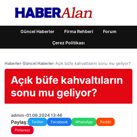
Güncel Haberler
Firma Rehberi
Forum
Çerez Politikası
Haberler
›
Güncel Haberler
›
Açık büfe kahvaltıların sonu mu geliyor?
Açık büfe kahvaltıların
sonu mu geliyor?
admin
•
01.09.2024 13:46
Paylaş:
Twitter
Facebook
WhatsApp
Reddit
Pinterest