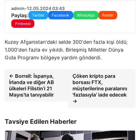
admin
•
12.05.2024 03:43
Paylaş:
Twitter
Facebook
WhatsApp
Reddit
Pinterest
Kuzey Afganistan'daki selde 300'den fazla kişi öldü;
1.000'den fazla ev yıkıldı. Birleşmiş Milletler Dünya
Gıda Programı bölgeye yardım gönderdi.
← Borrell: İspanya,
Çöken kripto para
İrlanda ve diğer AB
borsası FTX,
ülkeleri Filistin’i 21
müşterilerine paralarını
Mayıs’ta tanıyabilir
'fazlasıyla' iade edecek
→
Tavsiye Edilen Haberler