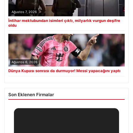
Ağustos 7, 2026
İntihar mektubundan isimleri çıktı, milyarlık vurgun deşifre
oldu
Ağustos 6, 2026
Dünya Kupası sonrası da durmuyor! Messi yapacağını yaptı
Son Eklenen Firmalar