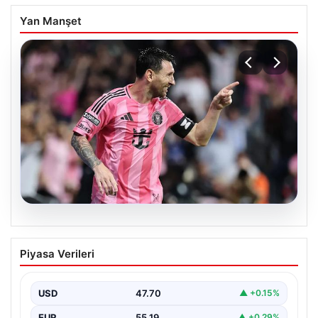
Yan Manşet
06.08.2026
Dünya Kupası sonrası da durmuyor!
Piyasa Verileri
Messi yapacağını yaptı
USD
47.70
▲ +0.15%
EUR
55.19
▲ +0.29%