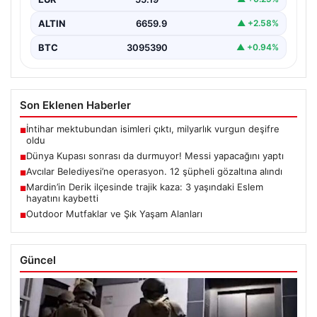
ALTIN
6659.9
▲ +2.58%
BTC
3095390
▲ +0.94%
Son Eklenen Haberler
İntihar mektubundan isimleri çıktı, milyarlık vurgun deşifre
■
oldu
Dünya Kupası sonrası da durmuyor! Messi yapacağını yaptı
■
Avcılar Belediyesi’ne operasyon. 12 şüpheli gözaltına alındı
■
Mardin’in Derik ilçesinde trajik kaza: 3 yaşındaki Eslem
■
hayatını kaybetti
Outdoor Mutfaklar ve Şık Yaşam Alanları
■
Güncel