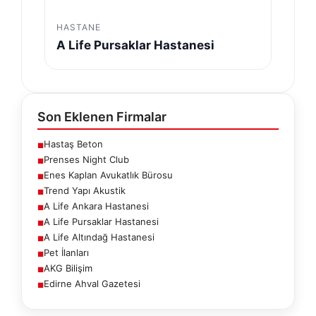
HASTANE
A Life Pursaklar Hastanesi
Son Eklenen Firmalar
Hastaş Beton
■
Prenses Night Club
■
Enes Kaplan Avukatlık Bürosu
■
Trend Yapı Akustik
■
A Life Ankara Hastanesi
■
A Life Pursaklar Hastanesi
■
A Life Altındağ Hastanesi
■
Pet İlanları
■
AKG Bilişim
■
Edirne Ahval Gazetesi
■