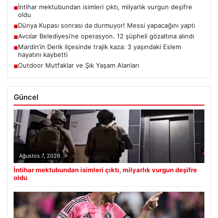
İntihar mektubundan isimleri çıktı, milyarlık vurgun deşifre
■
oldu
Dünya Kupası sonrası da durmuyor! Messi yapacağını yaptı
■
Avcılar Belediyesi’ne operasyon. 12 şüpheli gözaltına alındı
■
Mardin’in Derik ilçesinde trajik kaza: 3 yaşındaki Eslem
■
hayatını kaybetti
Outdoor Mutfaklar ve Şık Yaşam Alanları
■
Güncel
Ağustos 7, 2026
İntihar mektubundan isimleri çıktı, milyarlık vurgun deşifre
oldu