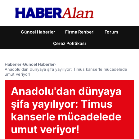
Güncel Haberler
Firma Rehberi
Forum
Çerez Politikası
Haberler
›
Güncel Haberler
›
Anadolu'dan dünyaya şifa yayılıyor: Timus kanserle mücadelede
umut veriyor!
Anadolu'dan dünyaya
şifa yayılıyor: Timus
kanserle mücadelede
umut veriyor!