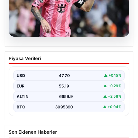
06.08.2026
Dünya Kupası sonrası da durmuyor!
Piyasa Verileri
Messi yapacağını yaptı
USD
47.70
▲ +0.15%
EUR
55.19
▲ +0.29%
ALTIN
6659.9
▲ +2.58%
BTC
3095390
▲ +0.94%
Son Eklenen Haberler