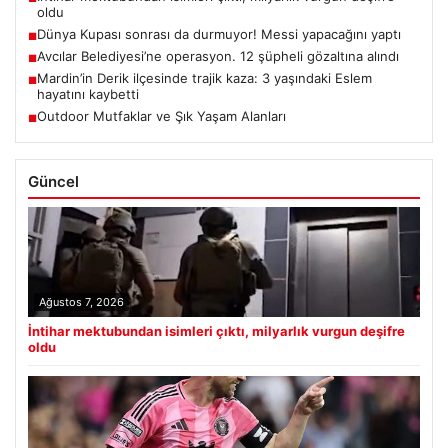
oldu
Dünya Kupası sonrası da durmuyor! Messi yapacağını yaptı
■
Avcılar Belediyesi’ne operasyon. 12 şüpheli gözaltına alındı
■
Mardin’in Derik ilçesinde trajik kaza: 3 yaşındaki Eslem
■
hayatını kaybetti
Outdoor Mutfaklar ve Şık Yaşam Alanları
■
Güncel
Ağustos 7, 2026
İntihar mektubundan isimleri çıktı, milyarlık vurgun deşifre
oldu