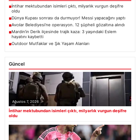
İntihar mektubundan isimleri çıktı, milyarlık vurgun deşifre
■
oldu
Dünya Kupası sonrası da durmuyor! Messi yapacağını yaptı
■
Avcılar Belediyesi’ne operasyon. 12 şüpheli gözaltına alındı
■
Mardin’in Derik ilçesinde trajik kaza: 3 yaşındaki Eslem
■
hayatını kaybetti
Outdoor Mutfaklar ve Şık Yaşam Alanları
■
Güncel
Ağustos 7, 2026
İntihar mektubundan isimleri çıktı, milyarlık vurgun deşifre
oldu