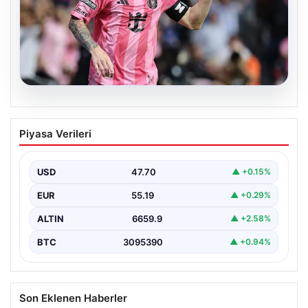
06.08.2026
Dünya Kupası sonrası da durmuyor!
Piyasa Verileri
Messi yapacağını yaptı
USD
47.70
▲ +0.15%
EUR
55.19
▲ +0.29%
ALTIN
6659.9
▲ +2.58%
BTC
3095390
▲ +0.94%
Son Eklenen Haberler