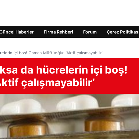
Güncel Haberler
Firma Rehberi
Forum
Çerez Politikas
elerin içi boş! Osman Müftüoğlu: ‘Aktif çalışmayabilir’
ksa da hücrelerin içi boş!
tif çalışmayabilir’