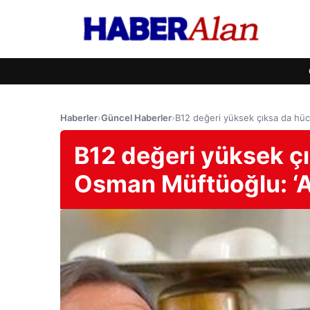
Haberler
›
Güncel Haberler
›
B12 değeri yüksek çıksa da hücr
B12 değeri yüksek çı
Osman Müftüoğlu: ‘Ak