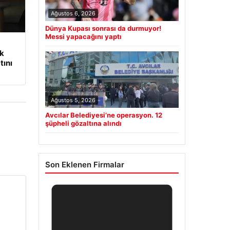
Ağustos 6, 2026
Dünya Kupası sonrası da durmuyor!
Messi yapacağını yaptı
ik
tını
Ağustos 5, 2026
Avcılar Belediyesi’ne operasyon. 12
şüpheli gözaltına alındı
Son Eklenen Firmalar