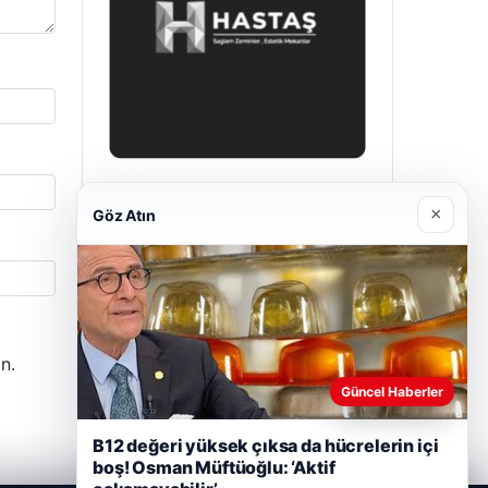
Prenses Night Club
×
Göz Atın
Nisan 29, 2026
n.
Güncel Haberler
B12 değeri yüksek çıksa da hücrelerin içi
boş! Osman Müftüoğlu: ‘Aktif