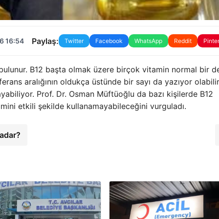
Paylaş:
6 16:54
Twitter
Facebook
WhatsApp
Reddit
Pinte
i bulunur. B12 başta olmak üzere birçok vitamin normal bir d
erans aralığının oldukça üstünde bir sayı da yazıyor olabilir
abiliyor. Prof. Dr. Osman Müftüoğlu da bazı kişilerde B12
mini etkili şekilde kullanamayabileceğini vurguladı.
Kadar?