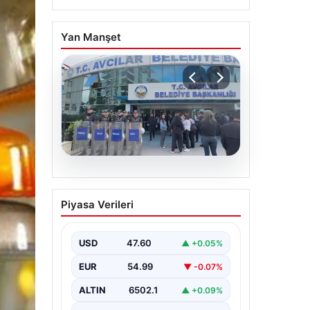
Yan Manşet
05.08.2026
Avcılar Belediyesi’ne
Piyasa Verileri
operasyon. 12 şüpheli
gözaltına alındı
USD
47.60
▲ +0.05%
EUR
54.99
▼ -0.07%
ALTIN
6502.1
▲ +0.09%