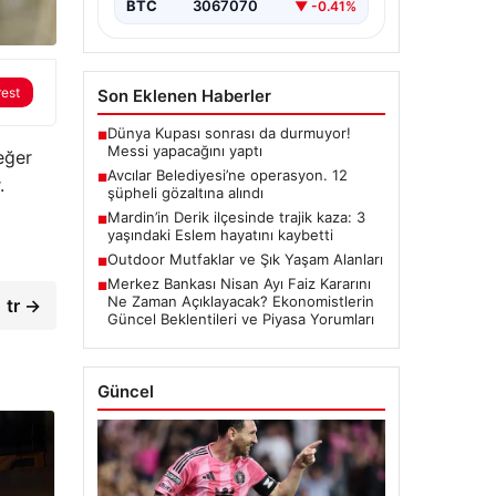
BTC
3067070
▼ -0.41%
rest
Son Eklenen Haberler
Dünya Kupası sonrası da durmuyor!
■
Messi yapacağını yaptı
eğer
Avcılar Belediyesi’ne operasyon. 12
■
.
şüpheli gözaltına alındı
Mardin’in Derik ilçesinde trajik kaza: 3
■
yaşındaki Eslem hayatını kaybetti
Outdoor Mutfaklar ve Şık Yaşam Alanları
■
Merkez Bankası Nisan Ayı Faiz Kararını
■
Ne Zaman Açıklayacak? Ekonomistlerin
tr →
Güncel Beklentileri ve Piyasa Yorumları
Güncel