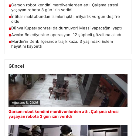
Garson robot kendini merdivenlerden attı. Çalışma stresi
■
yaşayan robota 3 gün izin verildi
İntihar mektubundan isimleri çıktı, milyarlık vurgun deşifre
■
oldu
Dünya Kupası sonrası da durmuyor! Messi yapacağını yaptı
■
Avcılar Belediyesi’ne operasyon. 12 şüpheli gözaltına alındı
■
Mardin’in Derik ilçesinde trajik kaza: 3 yaşındaki Eslem
■
hayatını kaybetti
Güncel
Ağustos 8, 2026
Garson robot kendini merdivenlerden attı. Çalışma stresi
yaşayan robota 3 gün izin verildi