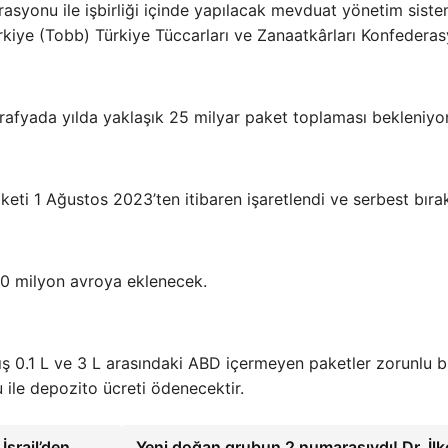
asyonu ile işbirliği içinde yapılacak mevduat yönetim siste
rkiye (Tobb) Türkiye Tüccarları ve Zanaatkârları Konfedera
rafyada yılda yaklaşık 25 milyar paket toplaması bekleniyor
eti 1 Ağustos 2023’ten itibaren işaretlendi ve serbest bırak
20 milyon avroya eklenecek.
 0.1 L ve 3 L arasındaki ABD içermeyen paketler zorunlu b
u ile depozito ücreti ödenecektir.
srail’den
Yeni doğan grubun 2 numarasıydı! Dr. İlk