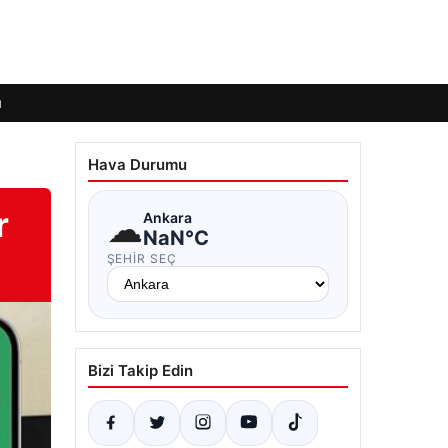
ı
Hava Durumu
r
☁
Ankara
NaN°C
ŞEHIR SEÇ
Bizi Takip Edin