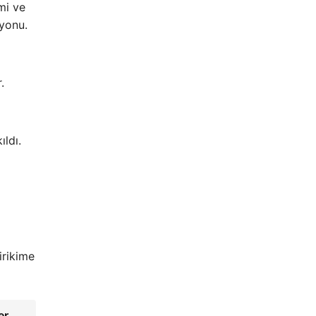
mi ve
syonu.
.
ıldı.
irikime
er