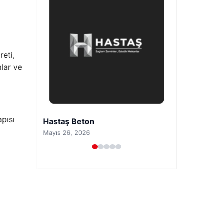
eti,
nlar ve
pısı
Prenses Night Club
Nisan 29, 2026