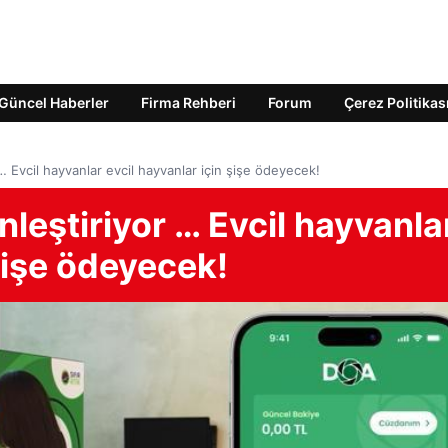
Güncel Haberler
Firma Rehberi
Forum
Çerez Politikas
 … Evcil hayvanlar evcil hayvanlar için şişe ödeyecek!
nleştiriyor … Evcil hayvanla
 şişe ödeyecek!