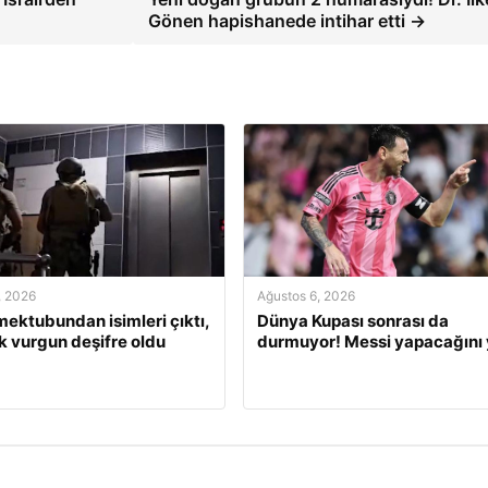
Gönen hapishanede intihar etti →
, 2026
Ağustos 6, 2026
 mektubundan isimleri çıktı,
Dünya Kupası sonrası da
ık vurgun deşifre oldu
durmuyor! Messi yapacağını 