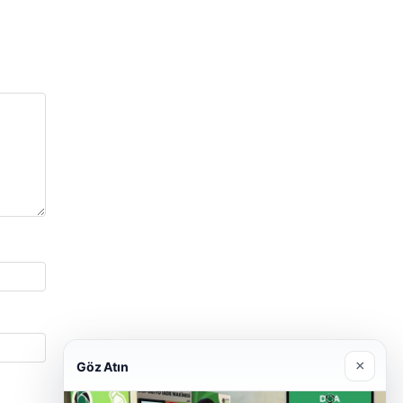
×
Göz Atın