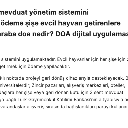
mevduat yönetim sistemini
 ödeme şişe evcil hayvan getirenlere
araba doa nedir? DOA dijital uygulama
stemini uygulamaktadır. Evcil hayvanlar için her şişe için
getirmek için ödeme yapılacaktır.
rklı noktada projeyi geri dönüş cihazlarıyla destekleyecek. 
ersitelerdir; Zincir pazarları, alışveriş merkezleri, oteller,
daşlara her şişe veya geri dönen kutu için 3 sent mevduat
a bağlı Türk Gayrimenkul Katılımı Bankası’nın altyapısıyla a
atandaşlar alışveriş sırasında bağışladıkları parayı kullana