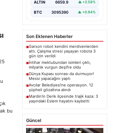
ALTIN
6659.9
▲ +2.58%
BTC
3095390
▲ +0.94%
sı
Son Eklenen Haberler
Garson robot kendini merdivenlerden
■
attı. Çalışma stresi yaşayan robota 3
gün izin verildi
 25
İntihar mektubundan isimleri çıktı,
■
milyarlık vurgun deşifre oldu
Dünya Kupası sonrası da durmuyor!
■
Messi yapacağını yaptı
Bu
Avcılar Belediyesi’ne operasyon. 12
■
şüpheli gözaltına alındı
Mardin’in Derik ilçesinde trajik kaza: 3
■
yaşındaki Eslem hayatını kaybetti
çık
rak bu
Güncel