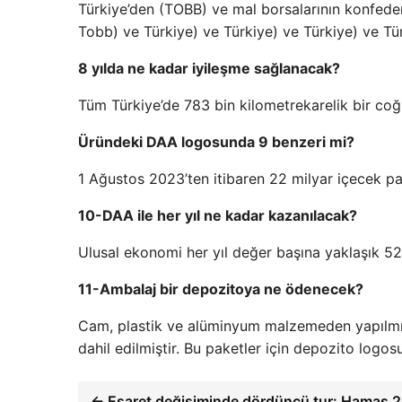
Türkiye’den (TOBB) ve mal borsalarının konfeder
Tobb) ve Türkiye) ve Türkiye) ve Türkiye) ve Tü
8 yılda ne kadar iyileşme sağlanacak?
Tüm Türkiye’de 783 bin kilometrekarelik bir coğ
Üründeki DAA logosunda 9 benzeri mi?
1 Ağustos 2023’ten itibaren 22 milyar içecek pak
10-DAA ile her yıl ne kadar kazanılacak?
Ulusal ekonomi her yıl değer başına yaklaşık 5
11-Ambalaj bir depozitoya ne ödenecek?
Cam, plastik ve alüminyum malzemeden yapılmış
dahil edilmiştir. Bu paketler için depozito logos
← Esaret değişiminde dördüncü tur: Hamas 2 İ