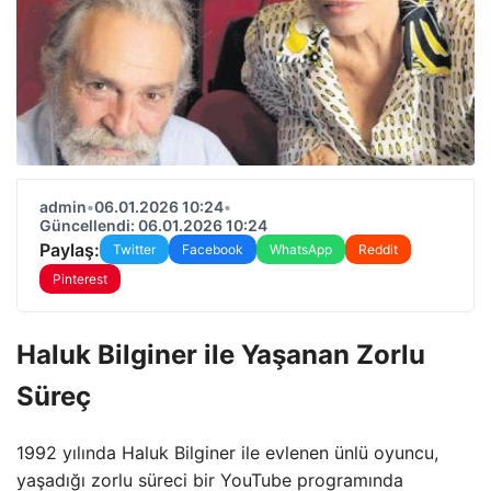
admin
•
06.01.2026 10:24
•
Güncellendi: 06.01.2026 10:24
Paylaş:
Twitter
Facebook
WhatsApp
Reddit
Pinterest
Haluk Bilginer ile Yaşanan Zorlu
Süreç
1992 yılında Haluk Bilginer ile evlenen ünlü oyuncu,
yaşadığı zorlu süreci bir YouTube programında