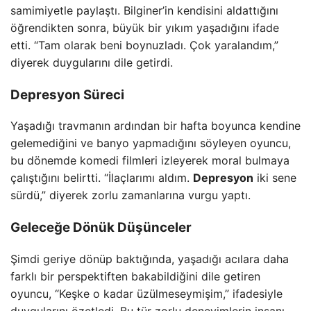
samimiyetle paylaştı. Bilginer’in kendisini aldattığını
öğrendikten sonra, büyük bir yıkım yaşadığını ifade
etti. “Tam olarak beni boynuzladı. Çok yaralandım,”
diyerek duygularını dile getirdi.
Depresyon Süreci
Yaşadığı travmanın ardından bir hafta boyunca kendine
gelemediğini ve banyo yapmadığını söyleyen oyuncu,
bu dönemde komedi filmleri izleyerek moral bulmaya
çalıştığını belirtti. “İlaçlarımı aldım.
Depresyon
iki sene
sürdü,” diyerek zorlu zamanlarına vurgu yaptı.
Geleceğe Dönük Düşünceler
Şimdi geriye dönüp baktığında, yaşadığı acılara daha
farklı bir perspektiften bakabildiğini dile getiren
oyuncu, “Keşke o kadar üzülmeseymişim,” ifadesiyle
duygularını özetledi. Bu tür zorlu deneyimlerin insanı