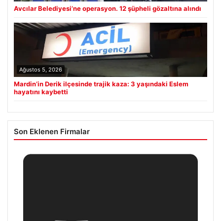
Avcılar Belediyesi’ne operasyon. 12 şüpheli gözaltına alındı
Ağustos 5, 2026
Mardin’in Derik ilçesinde trajik kaza: 3 yaşındaki Eslem
hayatını kaybetti
Son Eklenen Firmalar