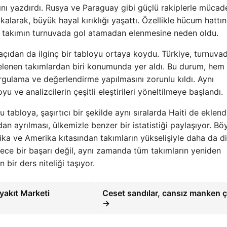
nı yazdırdı. Rusya ve Paraguay gibi güçlü rakiplerle mücad
 kalarak, büyük hayal kırıklığı yaşattı. Özellikle hücum hattı
lik, takımın turnuvada gol atamadan elenmesine neden oldu.
açıdan da ilginç bir tabloyu ortaya koydu. Türkiye, turnuva
enen takımlardan biri konumunda yer aldı. Bu durum, hem 
rgulama ve değerlendirme yapılmasını zorunlu kıldı. Aynı
ve analizcilerin çeşitli eleştirileri yöneltilmeye başlandı.
 tabloya, şaşırtıcı bir şekilde aynı sıralarda Haiti de eklendi
 ayrılması, ülkemizle benzer bir istatistiği paylaşıyor. Bö
ika ve Amerika kıtasından takımların yükselişiyle daha da d
dece bir başarı değil, aynı zamanda tüm takımların yeniden
ir ders niteliği taşıyor.
yakıt Marketi
Ceset sandılar, cansız manken ç
→