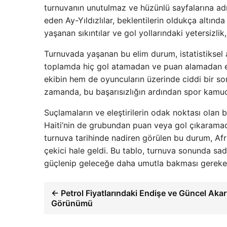
turnuvanın unutulmaz ve hüzünlü sayfalarına adı
eden Ay-Yıldızlılar, beklentilerin oldukça altında
yaşanan sıkıntılar ve gol yollarındaki yetersiz
Turnuvada yaşanan bu elim durum, istatistiksel 
toplamda hiç gol atamadan ve puan alamadan el
ekibin hem de oyuncuların üzerinde ciddi bir so
zamanda, bu başarısızlığın ardından spor kamuoyu 
Suçlamaların ve eleştirilerin odak noktası olan bu
Haiti’nin de grubundan puan veya gol çıkaramadan
turnuva tarihinde nadiren görülen bu durum, Afr
çekici hale geldi. Bu tablo, turnuva sonunda sa
güçlenip geleceğe daha umutla bakması gereken b
← Petrol Fiyatlarındaki Endişe ve Güncel Akar
Görünümü