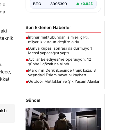
BTC
3095390
▲ +0.94%
ele
nda
Son Eklenen Haberler
daki
İntihar mektubundan isimleri çıktı,
teknik
■
milyarlık vurgun deşifre oldu
Dünya Kupası sonrası da durmuyor!
■
Messi yapacağını yaptı
Avcılar Belediyesi’ne operasyon. 12
■
şüpheli gözaltına alındı
.
Mardin’in Derik ilçesinde trajik kaza: 3
ylece,
■
yaşındaki Eslem hayatını kaybetti
ikkat
Outdoor Mutfaklar ve Şık Yaşam Alanları
■
Güncel
ıktı