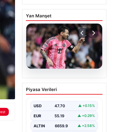
Yan Manşet
06.08.2026
Dünya Kupası sonrası da
Piyasa Verileri
durmuyor! Messi
yapacağını yaptı
USD
47.70
▲ +0.15%
rest
EUR
55.19
▲ +0.29%
ALTIN
6659.9
▲ +2.58%