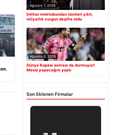
Ağustos 7, 2026
İntihar mektubundan isimleri çıktı,
milyarlık vurgun deşifre oldu
Ağustos 6, 2026
Dünya Kupası sonrası da durmuyor!
on.
Messi yapacağını yaptı
Son Eklenen Firmalar