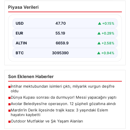
Dünya Kupası sonrası da durmuyor!
Piyasa Verileri
Messi yapacağını yaptı
USD
47.70
▲ +0.15%
EUR
55.19
▲ +0.29%
ALTIN
6659.9
▲ +2.58%
BTC
3095390
▲ +0.94%
Son Eklenen Haberler
İntihar mektubundan isimleri çıktı, milyarlık vurgun deşifre
■
oldu
Dünya Kupası sonrası da durmuyor! Messi yapacağını yaptı
■
Avcılar Belediyesi’ne operasyon. 12 şüpheli gözaltına alındı
■
Mardin’in Derik ilçesinde trajik kaza: 3 yaşındaki Eslem
■
hayatını kaybetti
Outdoor Mutfaklar ve Şık Yaşam Alanları
■