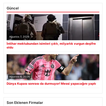
Güncel
Ağustos 7, 2026
İntihar mektubundan isimleri çıktı, milyarlık vurgun deşifre
oldu
Ağustos 6, 2026
Dünya Kupası sonrası da durmuyor! Messi yapacağını yaptı
Son Eklenen Firmalar