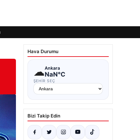
ı
Hava Durumu
a
☁
Ankara
NaN°C
ŞEHIR SEÇ
Bizi Takip Edin