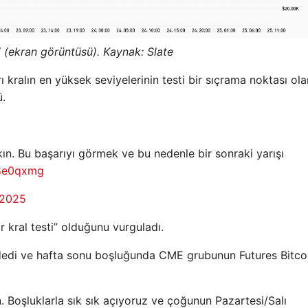
ri (ekran görüntüsü). Kaynak: Slate
arı kralın en yüksek seviyelerinin testi bir sıçrama noktası ol
ü.
kın. Bu başarıyı görmek ve bu nedenle bir sonraki yarışı
d8e0qxmg
 2025
 kral testi” olduğunu vurguladı.
 dedi ve hafta sonu boşluğunda CME grubunun Futures Bitco
 Boşluklarla sık sık açıyoruz ve çoğunun Pazartesi/Salı