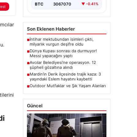
BTC
3067070
▼ -0.41%
rest
ımcılar
Son Eklenen Haberler
İntihar mektubundan isimleri çıktı,
■
milyarlık vurgun deşifre oldu
u.
Dünya Kupası sonrası da durmuyor!
■
Messi yapacağını yaptı
Avcılar Belediyesi’ne operasyon. 12
■
şüpheli gözaltına alındı
Mardin’in Derik ilçesinde trajik kaza: 3
■
yaşındaki Eslem hayatını kaybetti
Outdoor Mutfaklar ve Şık Yaşam Alanları
■
ilerini
Güncel
di