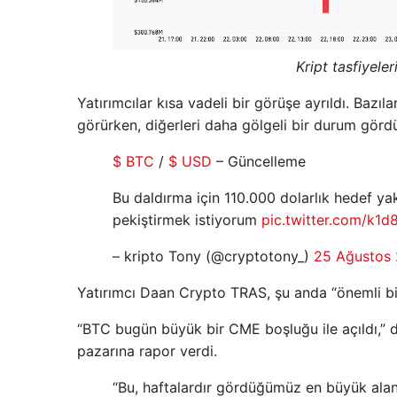
Kript tasfiyele
Yatırımcılar kısa vadeli bir görüşe ayrıldı. Bazıl
görürken, diğerleri daha gölgeli bir durum görd
$ BTC
/
$ USD
– Güncelleme
Bu daldırma için 110.000 dolarlık hedef ya
pekiştirmek istiyorum
pic.twitter.com/k1
– kripto Tony (@cryptotony_)
25 Ağustos
Yatırımcı Daan Crypto TRAS, şu anda “önemli bir
“BTC bugün büyük bir CME boşluğu ile açıldı,”
pazarına rapor verdi.
“Bu, haftalardır gördüğümüz en büyük alan.