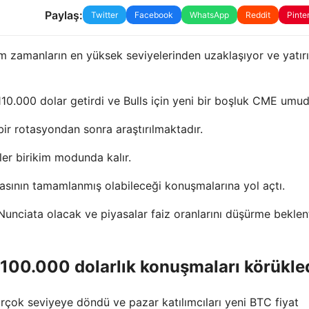
Paylaş:
Twitter
Facebook
WhatsApp
Reddit
Pinte
m zamanların en yüksek seviyelerinden uzaklaşıyor ve yatır
110.000 dolar getirdi ve Bulls için yeni bir boşluk CME umud
ir rotasyondan sonra araştırılmaktadır.
ler birikim modunda kalır.
asının tamamlanmış olabileceği konuşmalarına yol açtı.
Nunciata olacak ve piyasalar faiz oranlarını düşürme beklent
k 100.000 dolarlık konuşmaları körükle
irçok seviyeye döndü ve pazar katılımcıları yeni BTC fiyat