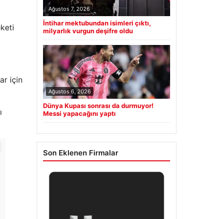
Ağustos 7, 2026
İntihar mektubundan isimleri çıktı,
keti
milyarlık vurgun deşifre oldu
r için
Ağustos 6, 2026
Dünya Kupası sonrası da durmuyor!
ı
Messi yapacağını yaptı
Son Eklenen Firmalar