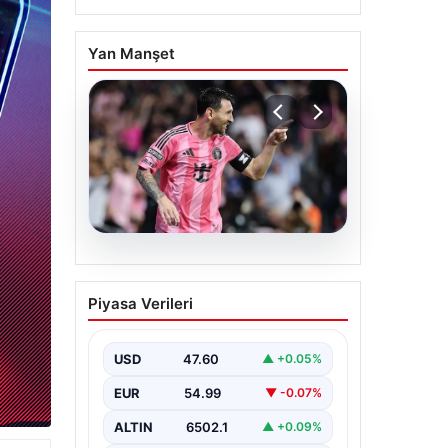
Yan Manşet
06.08.2026
Dünya Kupası sonrası da
Piyasa Verileri
durmuyor! Messi
yapacağını yaptı
USD
47.60
▲ +0.05%
EUR
54.99
▼ -0.07%
ALTIN
6502.1
▲ +0.09%