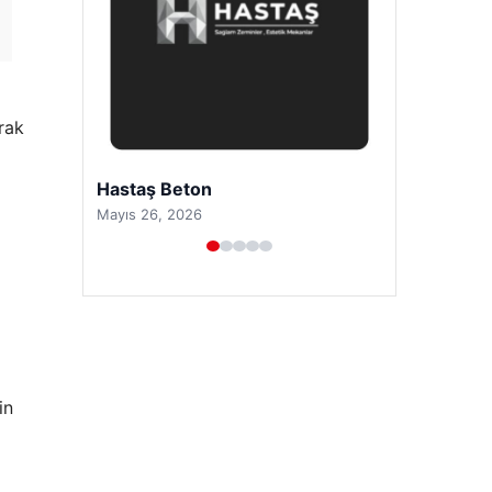
arak
Prenses Night Club
Nisan 29, 2026
in