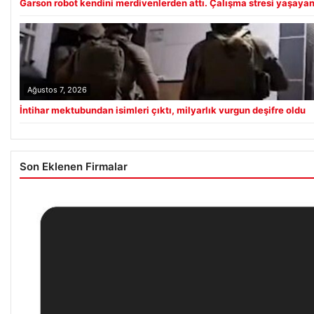
Garson robot kendini merdivenlerden attı. Çalışma stresi yaşayan 
Ağustos 7, 2026
İntihar mektubundan isimleri çıktı, milyarlık vurgun deşifre oldu
Son Eklenen Firmalar