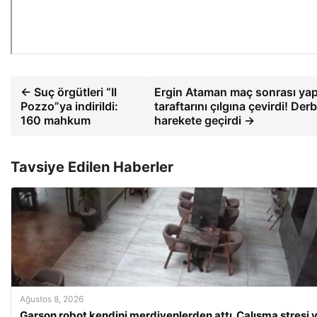
← Suç örgütleri “Il
Ergin Ataman maç sonrası yap
Pozzo”ya indirildi:
taraftarını çılgına çevirdi! Derb
160 mahkum
harekete geçirdi →
Tavsiye Edilen Haberler
Ağustos 8, 2026
Garson robot kendini merdivenlerden attı. Çalışma stresi 