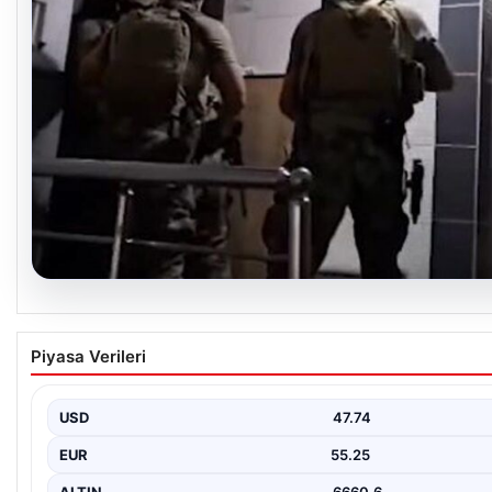
07.08.2026
İntihar mektubundan isimleri çıktı, milyarlık v
Piyasa Verileri
{ “title”: “İntihar Mektubundan İsimler Çıktı, Milyarlık Tefecilik 
“ Elazığ’da yaşanan…
USD
47.74
EUR
55.25
ALTIN
6660.6