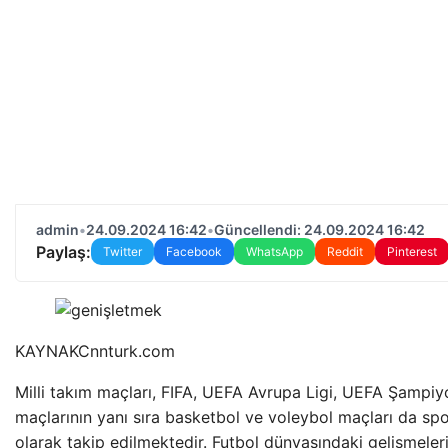
admin
•
24.09.2024 16:42
•
Güncellendi: 24.09.2024 16:42
Paylaş:
Twitter
Facebook
WhatsApp
Reddit
Pinterest
KAYNAK
Cnnturk.com
Milli takım maçları, FIFA, UEFA Avrupa Ligi, UEFA Şampiyo
maçlarının yanı sıra basketbol ve voleybol maçları da spo
olarak takip edilmektedir. Futbol dünyasındaki gelişmeleri