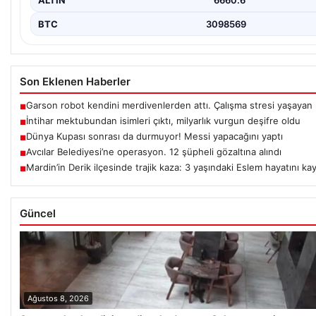
BTC
3098569
Son Eklenen Haberler
Garson robot kendini merdivenlerden attı. Çalışma stresi yaşayan r
■
İntihar mektubundan isimleri çıktı, milyarlık vurgun deşifre oldu
■
Dünya Kupası sonrası da durmuyor! Messi yapacağını yaptı
■
Avcılar Belediyesi’ne operasyon. 12 şüpheli gözaltına alındı
■
Mardin’in Derik ilçesinde trajik kaza: 3 yaşındaki Eslem hayatını ka
■
Güncel
Ağustos 8, 2026