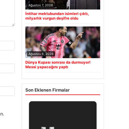
Ağustos 7, 2026
İntihar mektubundan isimleri çıktı,
milyarlık vurgun deşifre oldu
Ağustos 6, 2026
Dünya Kupası sonrası da durmuyor!
Messi yapacağını yaptı
Son Eklenen Firmalar
n.