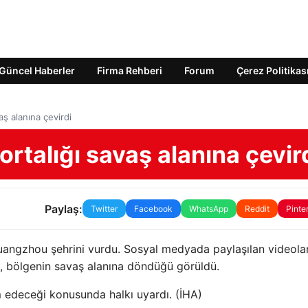
Güncel Haberler
Firma Rehberi
Forum
Çerez Politikas
aş alanına çevirdi
rtalığı savaş alanına çevir
Paylaş:
Twitter
Facebook
WhatsApp
Reddit
Pinte
uangzhou şehrini vurdu. Sosyal medyada paylaşılan videola
ı, bölgenin savaş alanına döndüğü görüldü.
am edeceği konusunda halkı uyardı. (İHA)