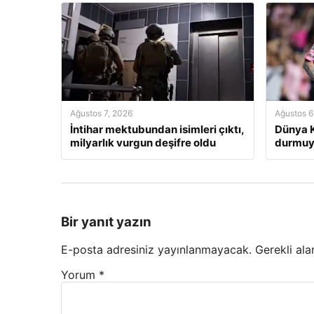
Ağustos 7, 2026
Ağustos 6
İntihar mektubundan isimleri çıktı,
Dünya K
milyarlık vurgun deşifre oldu
durmuyo
Bir yanıt yazın
E-posta adresiniz yayınlanmayacak.
Gerekli ala
Yorum
*