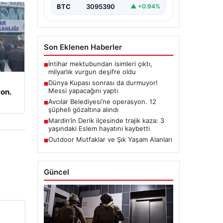
BTC
3095390
▲ +0.94%
Son Eklenen Haberler
İntihar mektubundan isimleri çıktı,
■
milyarlık vurgun deşifre oldu
Dünya Kupası sonrası da durmuyor!
■
Messi yapacağını yaptı
on.
Avcılar Belediyesi’ne operasyon. 12
■
şüpheli gözaltına alındı
Mardin’in Derik ilçesinde trajik kaza: 3
■
yaşındaki Eslem hayatını kaybetti
Outdoor Mutfaklar ve Şık Yaşam Alanları
■
Güncel