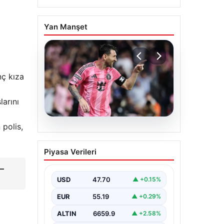
Yan Manşet
nç kıza
arını
polis,
06.08.2026
Dünya Kupası sonrası da
Piyasa Verileri
durmuyor! Messi
yapacağını yaptı
–
USD
47.70
▲ +0.15%
EUR
55.19
▲ +0.29%
ALTIN
6659.9
▲ +2.58%