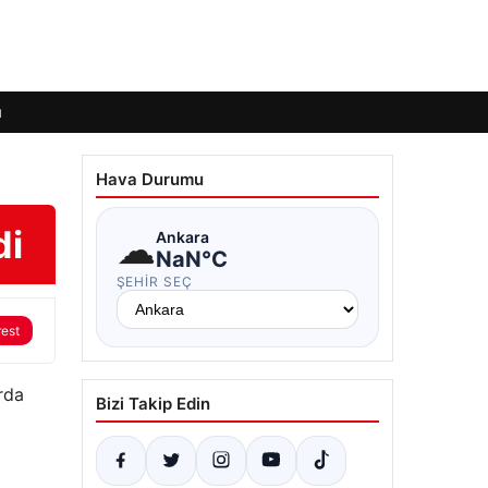
ı
Hava Durumu
di
☁
Ankara
NaN°C
ŞEHIR SEÇ
rest
rda
Bizi Takip Edin