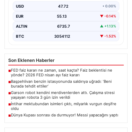
USD
47.72
• 0.00%
{“title”: “Başpehlivan Serhat Elvan, Benzin İstasyonunda
Saldırıya Uğradı: ‘Beni Burada Tehdit Ettiler'”, “content”:
EUR
55.13
▼ -0.14%
“…
ALTIN
6735.7
▲ +1.13%
BTC
3054112
▼ -1.52%
Son Eklenen Haberler
FED faiz kararı ne zaman, saat kaçta? Faiz beklentisi ne
■
yönde? 2026 FED nisan ayı faiz kararı
Başpehlivan benzin istasyonunda saldırıya uğradı: ‘Beni
■
burada tehdit ettiler’
Garson robot kendini merdivenlerden attı. Çalışma stresi
■
yaşayan robota 3 gün izin verildi
İntihar mektubundan isimleri çıktı, milyarlık vurgun deşifre
■
oldu
Dünya Kupası sonrası da durmuyor! Messi yapacağını yaptı
■