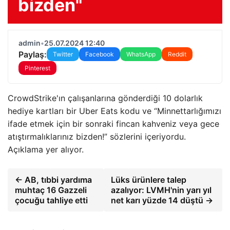
bizden"
admin
•
25.07.2024 12:40
Paylaş:
Twitter
Facebook
WhatsApp
Reddit
Pinterest
CrowdStrike'ın çalışanlarına gönderdiği 10 dolarlık
hediye kartları bir Uber Eats kodu ve “Minnettarlığımızı
ifade etmek için bir sonraki fincan kahveniz veya gece
atıştırmalıklarınız bizden!” sözlerini içeriyordu.
Açıklama yer alıyor.
← AB, tıbbi yardıma
Lüks ürünlere talep
muhtaç 16 Gazzeli
azalıyor: LVMH'nin yarı yıl
çocuğu tahliye etti
net karı yüzde 14 düştü →