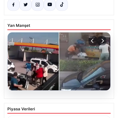
Yan Manşet
09.08.2026
Başpehlivan benzin istasyonunda
Piyasa Verileri
saldırıya uğradı: ‘Beni burada tehdit
ettiler’