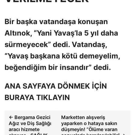
Bir başka vatandaşa konuşan
Altınok, “Yani Yavaş’la 5 yıl daha
sürmeyecek” dedi. Vatandaş,
“Yavaş başkana kötü demeyelim,
beğendiğim bir insandır” dedi.
ANA SAYFAYA DÖNMEK İÇİN
BURAYA TIKLAYIN
← Bergama Gezici
Marketten alışveriş
Ağız ve Diş Sağlığı
yaparken o hataya sakın
aracı hizmete
düşmeyin! “Ölüme varan