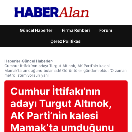
Güncel Haberler
Firma Rehberi
Forum
Çerez Politikası
Haberler
›
Güncel Haberler
›
Cumhur İttifakı’nın adayı Turgut Altınok, AK Parti’nin kalesi
Mamak’ta umduğunu bulamadı! Görüntüler gündem oldu: ‘O zaman
metro istemiyorsun yani’
Cumhur İttifakı’nın
adayı Turgut Altınok,
AK Parti’nin kalesi
Mamak’ta umduğunu