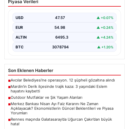
Piyasa Verileri
yaşındaki Eslem hayatını kaybetti
Mardin’in Derik ilçesinde meydana gelen üzücü olayda,
küçük bir kız çocuğu olan Eslem Talan…
USD
47.57
▲ +0.07%
EUR
54.98
▲ +0.24%
ALTIN
6495.3
▲ +4.24%
BTC
3078794
▲ +1.20%
Son Eklenen Haberler
Avcılar Belediyesi’ne operasyon. 12 şüpheli gözaltına alındı
■
Mardin’in Derik ilçesinde trajik kaza: 3 yaşındaki Eslem
■
hayatını kaybetti
Outdoor Mutfaklar ve Şık Yaşam Alanları
■
Merkez Bankası Nisan Ayı Faiz Kararını Ne Zaman
■
Açıklayacak? Ekonomistlerin Güncel Beklentileri ve Piyasa
Yorumları
Rennes maçında Galatasaray’da Uğurcan Çakır’dan büyük
■
hata!