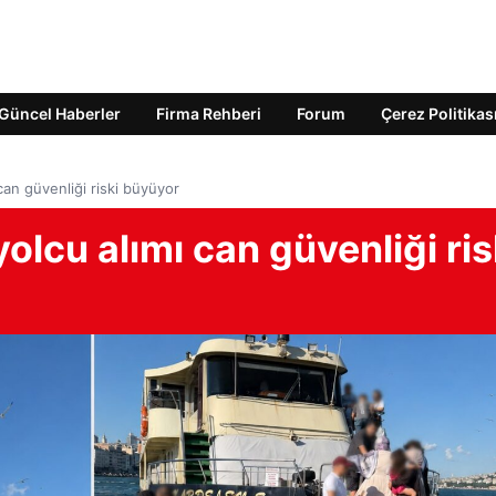
Güncel Haberler
Firma Rehberi
Forum
Çerez Politikas
an güvenliği riski büyüyor
lcu alımı can güvenliği ris