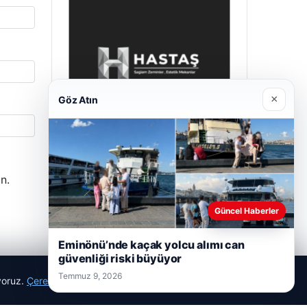
×
Göz Atın
Prenses Night Club
n.
Nisan 29, 2026
Güncel Haberler
Eminönü’nde kaçak yolcu alımı can
güvenliği riski büyüyor
Temmuz 9, 2026
ıyoruz.
Çerez Politikamız
Reddet
Kabul Et