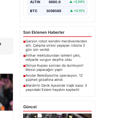
ALTIN
6660.6
▲ +2.59%
BTC
3098569
▲ +0.15%
Son Eklenen Haberler
Garson robot kendini merdivenlerden
■
s
attı. Çalışma stresi yaşayan robota 3
gün izin verildi
İntihar mektubundan isimleri çıktı,
■
milyarlık vurgun deşifre oldu
Dünya Kupası sonrası da durmuyor!
■
Messi yapacağını yaptı
Avcılar Belediyesi’ne operasyon. 12
■
şüpheli gözaltına alındı
Mardin’in Derik ilçesinde trajik kaza: 3
■
yaşındaki Eslem hayatını kaybetti
Güncel