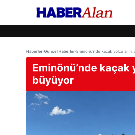
Haberler
›
Güncel Haberler
›
Eminönü’nde kaçak yolcu alımı c
Eminönü’nde kaçak yo
büyüyor