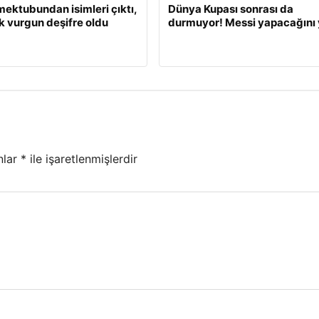
 mektubundan isimleri çıktı,
Dünya Kupası sonrası da
ık vurgun deşifre oldu
durmuyor! Messi yapacağını 
nlar
*
ile işaretlenmişlerdir