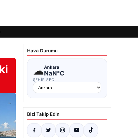
ı
Hava Durumu
ki
☁
Ankara
NaN°C
ŞEHIR SEÇ
Bizi Takip Edin