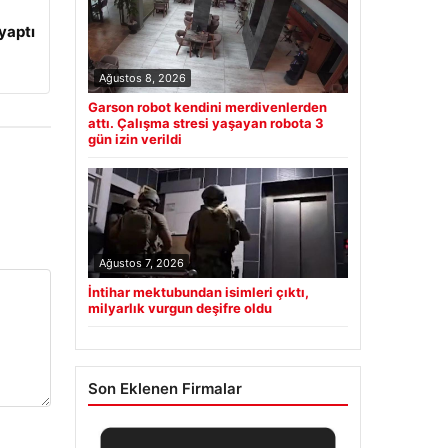
yaptı
Ağustos 8, 2026
Garson robot kendini merdivenlerden
attı. Çalışma stresi yaşayan robota 3
gün izin verildi
Ağustos 7, 2026
İntihar mektubundan isimleri çıktı,
milyarlık vurgun deşifre oldu
Son Eklenen Firmalar