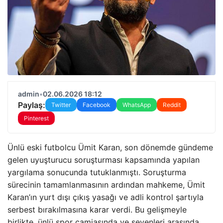
admin
•
02.06.2026 18:12
Paylaş:
Twitter
Facebook
WhatsApp
Reddit
Pinterest
Ünlü eski futbolcu Ümit Karan, son dönemde gündeme
gelen uyuşturucu soruşturması kapsamında yapılan
yargılama sonucunda tutuklanmıştı. Soruşturma
sürecinin tamamlanmasının ardından mahkeme, Ümit
Karan’ın yurt dışı çıkış yasağı ve adli kontrol şartıyla
serbest bırakılmasına karar verdi. Bu gelişmeyle
birlikte, ünlü spor camiasında ve sevenleri arasında