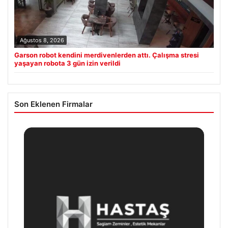
Ağustos 8, 2026
Garson robot kendini merdivenlerden attı. Çalışma stresi
yaşayan robota 3 gün izin verildi
Son Eklenen Firmalar