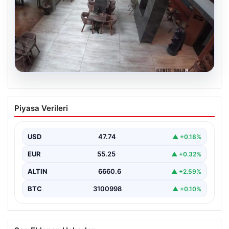
08.08.2026
Garson robot kendini merdivenlerden
Piyasa Verileri
attı. Çalışma stresi yaşayan robota 3
gün izin verildi
USD
47.74
▲ +0.18%
EUR
55.25
▲ +0.32%
ALTIN
6660.6
▲ +2.59%
BTC
3100998
▲ +0.10%