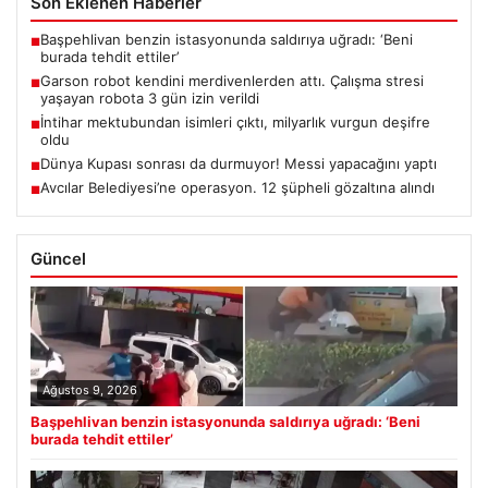
Son Eklenen Haberler
Başpehlivan benzin istasyonunda saldırıya uğradı: ‘Beni
■
burada tehdit ettiler’
Garson robot kendini merdivenlerden attı. Çalışma stresi
■
yaşayan robota 3 gün izin verildi
İntihar mektubundan isimleri çıktı, milyarlık vurgun deşifre
■
oldu
Dünya Kupası sonrası da durmuyor! Messi yapacağını yaptı
■
Avcılar Belediyesi’ne operasyon. 12 şüpheli gözaltına alındı
■
Güncel
Ağustos 9, 2026
Başpehlivan benzin istasyonunda saldırıya uğradı: ‘Beni
burada tehdit ettiler’