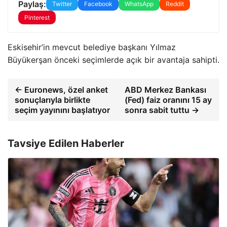
Paylaş:
Twitter
Facebook
WhatsApp
Reddit
Pinterest
Eskisehir’in mevcut belediye başkanı Yılmaz
Büyükerşan önceki seçimlerde açık bir avantaja sahipti.
← Euronews, özel anket
ABD Merkez Bankası
sonuçlarıyla birlikte
(Fed) faiz oranını 15 ay
seçim yayınını başlatıyor
sonra sabit tuttu →
Tavsiye Edilen Haberler