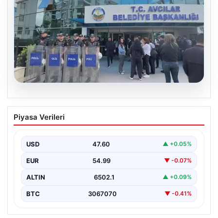
05.08.2026
Avcılar Belediyesi’ne operasyon. 12
Piyasa Verileri
şüpheli gözaltına alındı
USD
47.60
▲ +0.05%
EUR
54.99
▼ -0.07%
ALTIN
6502.1
▲ +0.09%
BTC
3067070
▼ -0.41%