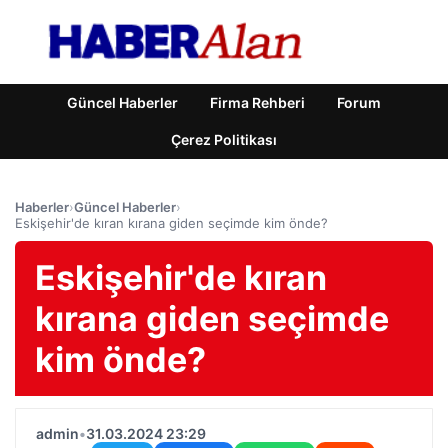
Güncel Haberler
Firma Rehberi
Forum
Çerez Politikası
Haberler
›
Güncel Haberler
›
Eskişehir'de kıran kırana giden seçimde kim önde?
Eskişehir'de kıran
kırana giden seçimde
kim önde?
admin
•
31.03.2024 23:29