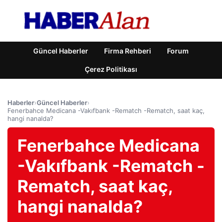
Güncel Haberler
Firma Rehberi
Forum
Çerez Politikası
Haberler
›
Güncel Haberler
›
Fenerbahce Medicana -Vakıfbank -Rematch -Rematch, saat kaç,
hangi nanalda?
Fenerbahce Medicana
-Vakıfbank -Rematch -
Rematch, saat kaç,
hangi nanalda?