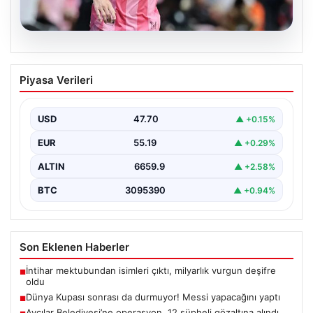
06.08.2026
Dünya Kupası sonrası da durmuyor!
Piyasa Verileri
Messi yapacağını yaptı
USD
47.70
▲ +0.15%
EUR
55.19
▲ +0.29%
ALTIN
6659.9
▲ +2.58%
BTC
3095390
▲ +0.94%
Son Eklenen Haberler
İntihar mektubundan isimleri çıktı, milyarlık vurgun deşifre
■
oldu
Dünya Kupası sonrası da durmuyor! Messi yapacağını yaptı
■
Avcılar Belediyesi’ne operasyon. 12 şüpheli gözaltına alındı