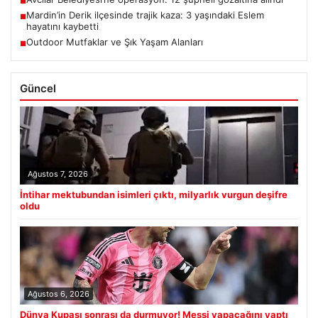
■
Mardin’in Derik ilçesinde trajik kaza: 3 yaşındaki Eslem
■
hayatını kaybetti
Outdoor Mutfaklar ve Şık Yaşam Alanları
■
Güncel
Ağustos 7, 2026
İntihar mektubundan isimleri çıktı, milyarlık vurgun deşifre
oldu
Ağustos 6, 2026
Dünya Kupası sonrası da durmuyor! Messi yapacağını yaptı