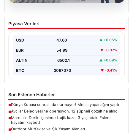
05.08.2026
Avcılar Belediyesi’ne operasyon. 12
Piyasa Verileri
şüpheli gözaltına alındı
USD
47.60
▲ +0.05%
EUR
54.99
▼ -0.07%
ALTIN
6502.1
▲ +0.09%
BTC
3067070
▼ -0.41%
Son Eklenen Haberler
Dünya Kupası sonrası da durmuyor! Messi yapacağını yaptı
■
Avcılar Belediyesi’ne operasyon. 12 şüpheli gözaltına alındı
■
Mardin’in Derik ilçesinde trajik kaza: 3 yaşındaki Eslem
■
hayatını kaybetti
Outdoor Mutfaklar ve Şık Yaşam Alanları
■