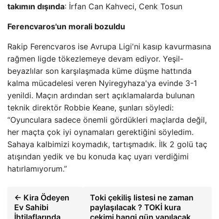
takımın dışında
: İrfan Can Kahveci, Cenk Tosun
Ferencvaros'un morali bozuldu
Rakip Ferencvaros ise Avrupa Ligi'ni kasıp kavurmasına
rağmen ligde tökezlemeye devam ediyor. Yeşil-
beyazlılar son karşılaşmada küme düşme hattında
kalma mücadelesi veren Nyiregyhaza'ya evinde 3-1
yenildi. Maçın ardından sert açıklamalarda bulunan
teknik direktör Robbie Keane, şunları söyledi:
“Oyunculara sadece önemli gördükleri maçlarda değil,
her maçta çok iyi oynamaları gerektiğini söyledim.
Sahaya kalbimizi koymadık, tartışmadık. İlk 2 golü taç
atışından yedik ve bu konuda kaç uyarı verdiğimi
hatırlamıyorum.”
← Kira Ödeyen
Toki çekiliş listesi ne zaman
Ev Sahibi
paylaşılacak ? TOKİ kura
İhtilaflarında
çekimi hangi gün yapılacak,