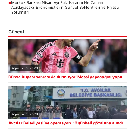
Merkez Bankası Nisan Ayı Faiz Kararını Ne Zaman
■
Açıklayacak? Ekonomistlerin Güncel Beklentileri ve Piyasa
Yorumları
Güncel
Ağustos 6, 2026
Dünya Kupası sonrası da durmuyor! Messi yapacağını yaptı
Ağustos 5, 2026
Avcılar Belediyesi’ne operasyon. 12 şüpheli gözaltına alındı