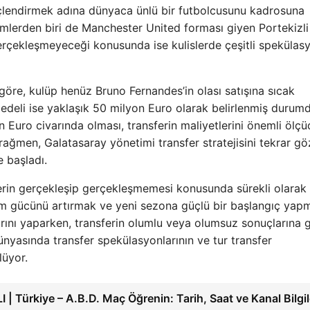
güçlendirmek adına dünyaca ünlü bir futbolcusunu kadrosuna
lerden biri de Manchester United forması giyen Portekizli 
erçekleşmeyeceği konusunda ise kulislerde çeşitli spekülas
öre, kulüp henüz Bruno Fernandes’in olası satışına sıcak
 bedeli ise yaklaşık 50 milyon Euro olarak belirlenmiş durum
n Euro civarında olması, transferin maliyetlerini önemli ölç
 rağmen, Galatasaray yönetimi transfer stratejisini tekrar g
e başladı.
ferin gerçekleşip gerçekleşmemesi konusunda sürekli olarak
um gücünü artırmak ve yeni sezona güçlü bir başlangıç yap
larını yaparken, transferin olumlu veya olumsuz sonuçlarına 
dünyasında transfer spekülasyonlarının ve tur transfer
lüyor.
 | Türkiye – A.B.D. Maç Öğrenin: Tarih, Saat ve Kanal Bilgil