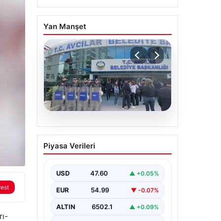
Yan Manşet
05.08.2026
Avcılar Belediyesi’ne
Piyasa Verileri
operasyon. 12 şüpheli
gözaltına alındı
USD
47.60
▲ +0.05%
rest
EUR
54.99
▼ -0.07%
ALTIN
6502.1
▲ +0.09%
rı-