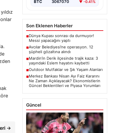
BTC
3067070
▼ -0.41%
yıldız
yonlar
Son Eklenen Haberler
Dünya Kupası sonrası da durmuyor!
■
Messi yapacağını yaptı
da.
Avcılar Belediyesi’ne operasyon. 12
■
şüpheli gözaltına alındı
üde
Mardin’in Derik ilçesinde trajik kaza: 3
■
özden
yaşındaki Eslem hayatını kaybetti
Outdoor Mutfaklar ve Şık Yaşam Alanları
■
Merkez Bankası Nisan Ayı Faiz Kararını
■
Ne Zaman Açıklayacak? Ekonomistlerin
Güncel Beklentileri ve Piyasa Yorumları
mak
göre
Güncel
eri →