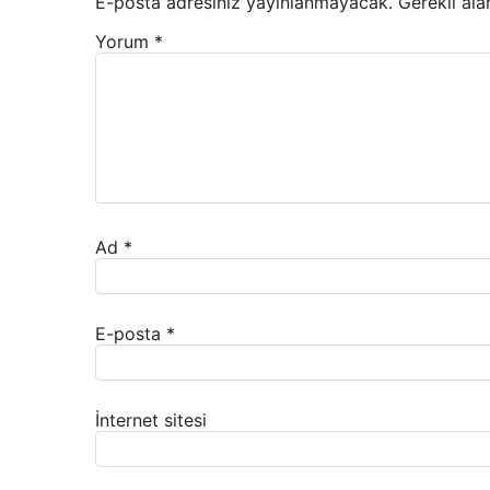
E-posta adresiniz yayınlanmayacak.
Gerekli ala
Yorum
*
Ad
*
E-posta
*
İnternet sitesi