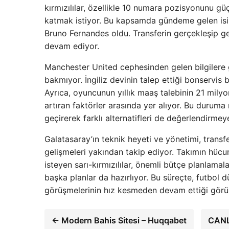
kırmızılılar, özellikle 10 numara pozisyonunu 
katmak istiyor. Bu kapsamda gündeme gelen isim
Bruno Fernandes oldu. Transferin gerçekleşip g
devam ediyor.
Manchester United cephesinden gelen bilgilere g
bakmıyor. İngiliz devinin talep ettiği bonservis
Ayrıca, oyuncunun yıllık maaş talebinin 21 milyo
artıran faktörler arasında yer alıyor. Bu duruma
geçirerek farklı alternatifleri de değerlendirmey
Galatasaray’ın teknik heyeti ve yönetimi, trans
gelişmeleri yakından takip ediyor. Takımın hüc
isteyen sarı-kırmızılılar, önemli bütçe planlama
başka planlar da hazırlıyor. Bu süreçte, futbol 
görüşmelerinin hız kesmeden devam ettiği görü
← Modern Bahis Sitesi – Huqqabet
CANLI