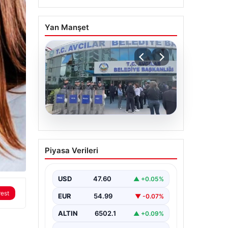
Yan Manşet
05.08.2026
Avcılar Belediyesi’ne
Piyasa Verileri
operasyon. 12 şüpheli
gözaltına alındı
USD
47.60
▲ +0.05%
rest
EUR
54.99
▼ -0.07%
ALTIN
6502.1
▲ +0.09%