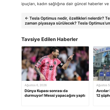
ipuçları, kadın sağlığına dair güncel haberler v
← Tesla Optimus nedir, özellikleri nelerdir? T
zaman piyasaya sürülecek? Tesla Optimus'un 
Tavsiye Edilen Haberler
Ağustos 6, 2026
Ağustos 5
Dünya Kupası sonrası da
Avcılar
durmuyor! Messi yapacağını yaptı
12 şüphe