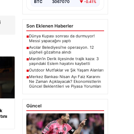
BTC
3067070
▼ -0.41%
i
Son Eklenen Haberler
Dünya Kupası sonrası da durmuyor!
■
Messi yapacağını yaptı
Avcılar Belediyesi’ne operasyon. 12
■
şüpheli gözaltına alındı
Mardin’in Derik ilçesinde trajik kaza: 3
■
yaşındaki Eslem hayatını kaybetti
Outdoor Mutfaklar ve Şık Yaşam Alanları
■
Merkez Bankası Nisan Ayı Faiz Kararını
■
Ne Zaman Açıklayacak? Ekonomistlerin
Güncel Beklentileri ve Piyasa Yorumları
Güncel
ik
tını