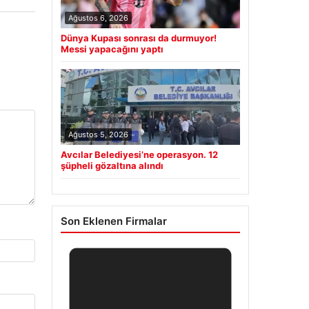
Ağustos 6, 2026
Dünya Kupası sonrası da durmuyor!
Messi yapacağını yaptı
Ağustos 5, 2026
Avcılar Belediyesi’ne operasyon. 12
şüpheli gözaltına alındı
Son Eklenen Firmalar