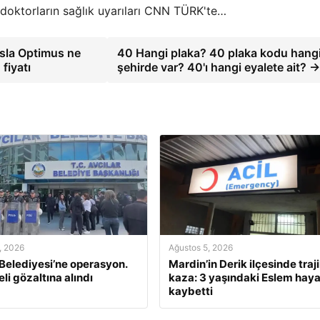
e doktorların sağlık uyarıları CNN TÜRK'te…
esla Optimus ne
40 Hangi plaka? 40 plaka kodu hang
fiyatı
şehirde var? 40'ı hangi eyalete ait? →
, 2026
Ağustos 5, 2026
 Belediyesi’ne operasyon.
Mardin’in Derik ilçesinde traj
li gözaltına alındı
kaza: 3 yaşındaki Eslem haya
kaybetti