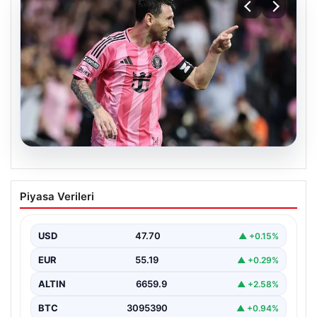
06.08.2026
Dünya Kupası sonrası da durmuyor!
Piyasa Verileri
Messi yapacağını yaptı
USD
47.70
▲ +0.15%
EUR
55.19
▲ +0.29%
ALTIN
6659.9
▲ +2.58%
BTC
3095390
▲ +0.94%