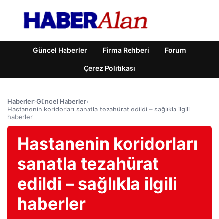
Güncel Haberler
Firma Rehberi
Forum
Çerez Politikası
Haberler
›
Güncel Haberler
›
Hastanenin koridorları sanatla tezahürat edildi – sağlıkla ilgili
haberler
Hastanenin koridorları
sanatla tezahürat
edildi – sağlıkla ilgili
haberler