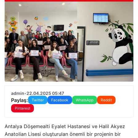
admin
•
22.04.2025 05:47
Paylaş:
Twitter
Facebook
WhatsApp
Reddit
Pinterest
Antalya Döşemealti Eyalet Hastanesi ve Halil Akyez
Anatolian Lisesi oluşturulan önemli bir projenin bir