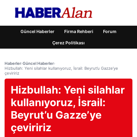
Güncel Haberler
Firma Rehberi
Forum
Çerez Politikası
Haberler
›
Güncel Haberler
›
Hizbullah: Yeni silahlar kullanıyoruz, İsrail: Beyrut’u Gazze’ye
çeviririz
Hizbullah: Yeni silahlar
kullanıyoruz, İsrail:
Beyrut’u Gazze’ye
çeviririz