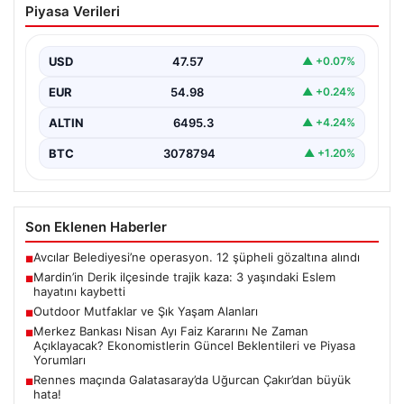
Piyasa Verileri
yaşındaki Eslem hayatını kaybetti
Mardin’in Derik ilçesinde meydana gelen üzücü olayda,
küçük bir kız çocuğu olan Eslem Talan…
USD
47.57
▲ +0.07%
EUR
54.98
▲ +0.24%
ALTIN
6495.3
▲ +4.24%
BTC
3078794
▲ +1.20%
Son Eklenen Haberler
Avcılar Belediyesi’ne operasyon. 12 şüpheli gözaltına alındı
■
Mardin’in Derik ilçesinde trajik kaza: 3 yaşındaki Eslem
■
hayatını kaybetti
Outdoor Mutfaklar ve Şık Yaşam Alanları
■
Merkez Bankası Nisan Ayı Faiz Kararını Ne Zaman
■
Açıklayacak? Ekonomistlerin Güncel Beklentileri ve Piyasa
Yorumları
Rennes maçında Galatasaray’da Uğurcan Çakır’dan büyük
■
hata!