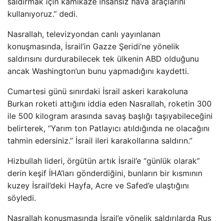
saldırmak için kamikaze insansız hava araçlarını
kullanıyoruz.” dedi.
Nasrallah, televizyondan canlı yayınlanan
konuşmasında, İsrail’in Gazze Şeridi’ne yönelik
saldırısını durdurabilecek tek ülkenin ABD olduğunu
ancak Washington’un bunu yapmadığını kaydetti.
Cumartesi günü sınırdaki İsrail askeri karakoluna
Burkan roketi attığını iddia eden Nasrallah, roketin 300
ile 500 kilogram arasında savaş başlığı taşıyabileceğini
belirterek, “Yarım ton Patlayıcı atıldığında ne olacağını
tahmin edersiniz.” İsrail ileri karakollarına saldırın.”
Hizbullah lideri, örgütün artık İsrail’e “günlük olarak”
derin keşif İHA’ları gönderdiğini, bunların bir kısmının
kuzey İsrail’deki Hayfa, Acre ve Safed’e ulaştığını
söyledi.
Nasrallah konuşmasında İsrail’e yönelik saldırılarda Rus