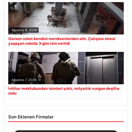
Ağustos 8, 2026
Garson robot kendini merdivenlerden attı. Çalışma stresi
yaşayan robota 3 gün izin verildi
Ağustos 7, 2026
İntihar mektubundan isimleri çıktı, milyarlık vurgun deşifre
oldu
Son Eklenen Firmalar