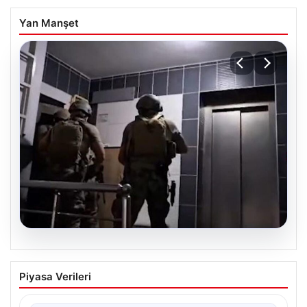
Yan Manşet
07.08.2026
İntihar mektubundan isimleri çıktı,
Piyasa Verileri
milyarlık vurgun deşifre oldu
{ “title”: “İntihar Mektubundan İsimler Çıktı, Milyarlık