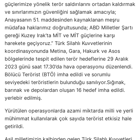
güçlerimize yönelik terör saldırılarını ortadan kaldırmak
ve sınırlarımızın güvenliğini sağlamak amacıyla;
Anayasanın 51. maddesinden kaynaklanan meşru
müdafaa haklarımız doğrultusunda; ABD Milletler Şartı
gereği Kuzey Irak’ta MİT ve MİT güçlerine karşı
harekete geçiyoruz.” Türk Silahlı Kuvvetlerinin
koordinasyonunda Metina, Gara, Hakurk ve Asos
bölgelerinde tespit edilen terör hedeflerine 29 Aralık
2023 günü saat 17.30’da hava operasyonu düzenlendi.
Bölücü Terörist (BTÖ) imha edildi ve sorumlu
seviyedeki teröristlerin bulunduğu sanılıyor.Sığınak,
barınak ve depolardan oluşan 16 hedef imha edildi.
yerlebir edilmiş.
Yürütülen operasyonlarda azami miktarda milli ve yerli
mühimmat kullanılarak çok sayıda terörist etkisiz hale
getirildi.
Asil milletimizin kalbinden gelen Türk Silahlı Kuvvetleri,