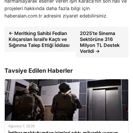
harmanlayarak eserler veren Işın Karaca’nın son hali ve
projeleri hakkında daha fazla bilgi için
haberalan.com.tr adresini ziyaret edebilirsiniz.
← Meritking Sahibi Fedlan
2025’te Sinema
Kılıçarslan İsrail’e Kaçtı ve
Sektörüne 316
Sığınma Talep Ettiği İddiası
Milyon TL Destek
Verildi →
Tavsiye Edilen Haberler
Ağustos 7, 2026
İntihar mektubundan isimleri çıktı, milyarlık vurgun