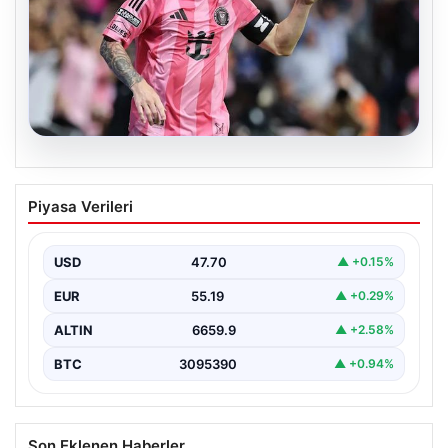
06.08.2026
Dünya Kupası sonrası da durmuyor!
Piyasa Verileri
Messi yapacağını yaptı
USD
47.70
▲ +0.15%
EUR
55.19
▲ +0.29%
ALTIN
6659.9
▲ +2.58%
BTC
3095390
▲ +0.94%
Son Eklenen Haberler