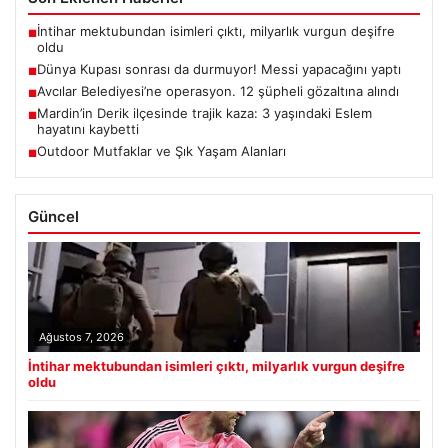
İntihar mektubundan isimleri çıktı, milyarlık vurgun deşifre
■
oldu
Dünya Kupası sonrası da durmuyor! Messi yapacağını yaptı
■
Avcılar Belediyesi’ne operasyon. 12 şüpheli gözaltına alındı
■
Mardin’in Derik ilçesinde trajik kaza: 3 yaşındaki Eslem
■
hayatını kaybetti
Outdoor Mutfaklar ve Şık Yaşam Alanları
■
Güncel
Ağustos 7, 2026
İntihar mektubundan isimleri çıktı, milyarlık vurgun deşifre
oldu