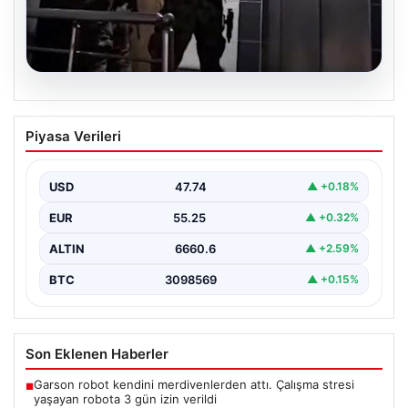
07.08.2026
İntihar mektubundan isimleri çıktı,
Piyasa Verileri
milyarlık vurgun deşifre oldu
{ “title”: “İntihar Mektubundan İsimler Çıktı, Milyarlık
Tefecilik Şebekesi Çözüldü”, “content”: “ Elazığ’da
USD
47.74
▲ +0.18%
yaşanan…
EUR
55.25
▲ +0.32%
ALTIN
6660.6
▲ +2.59%
BTC
3098569
▲ +0.15%
Son Eklenen Haberler
Garson robot kendini merdivenlerden attı. Çalışma stresi
■
yaşayan robota 3 gün izin verildi