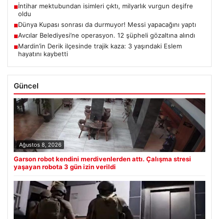
İntihar mektubundan isimleri çıktı, milyarlık vurgun deşifre
■
oldu
Dünya Kupası sonrası da durmuyor! Messi yapacağını yaptı
■
Avcılar Belediyesi’ne operasyon. 12 şüpheli gözaltına alındı
■
Mardin’in Derik ilçesinde trajik kaza: 3 yaşındaki Eslem
■
hayatını kaybetti
Güncel
Ağustos 8, 2026
Garson robot kendini merdivenlerden attı. Çalışma stresi
yaşayan robota 3 gün izin verildi