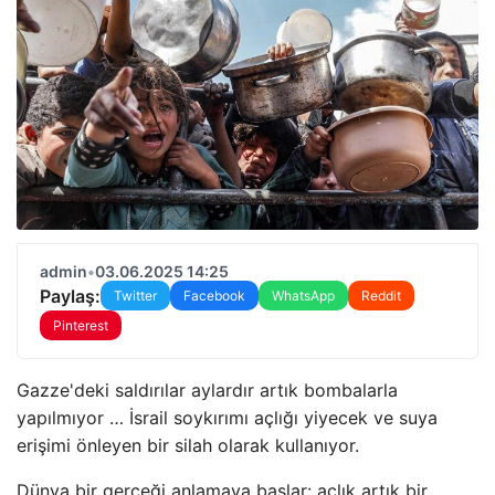
admin
•
03.06.2025 14:25
Paylaş:
Twitter
Facebook
WhatsApp
Reddit
Pinterest
Gazze'deki saldırılar aylardır artık bombalarla
yapılmıyor … İsrail soykırımı açlığı yiyecek ve suya
erişimi önleyen bir silah olarak kullanıyor.
Dünya bir gerçeği anlamaya başlar: açlık artık bir