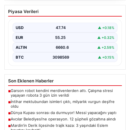
İntihar mektubundan isimleri çıktı,
Piyasa Verileri
milyarlık vurgun deşifre oldu
{ “title”: “İntihar Mektubundan İsimler Çıktı, Milyarlık
Tefecilik Şebekesi Çözüldü”, “content”: “ Elazığ’da
USD
47.74
▲ +0.18%
yaşanan…
EUR
55.25
▲ +0.32%
ALTIN
6660.6
▲ +2.59%
BTC
3098569
▲ +0.15%
Son Eklenen Haberler
Garson robot kendini merdivenlerden attı. Çalışma stresi
■
yaşayan robota 3 gün izin verildi
İntihar mektubundan isimleri çıktı, milyarlık vurgun deşifre
■
oldu
Dünya Kupası sonrası da durmuyor! Messi yapacağını yaptı
■
Avcılar Belediyesi’ne operasyon. 12 şüpheli gözaltına alındı
■
Mardin’in Derik ilçesinde trajik kaza: 3 yaşındaki Eslem
■