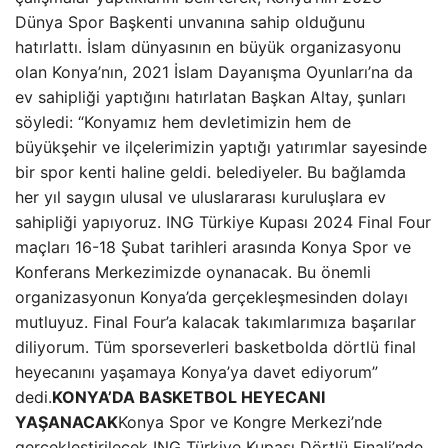
Dünya Spor Başkenti unvanına sahip olduğunu
hatırlattı. İslam dünyasının en büyük organizasyonu
olan Konya’nın, 2021 İslam Dayanışma Oyunları’na da
ev sahipliği yaptığını hatırlatan Başkan Altay, şunları
söyledi: “Konyamız hem devletimizin hem de
büyükşehir ve ilçelerimizin yaptığı yatırımlar sayesinde
bir spor kenti haline geldi. belediyeler. Bu bağlamda
her yıl saygın ulusal ve uluslararası kuruluşlara ev
sahipliği yapıyoruz. ING Türkiye Kupası 2024 Final Four
maçları 16-18 Şubat tarihleri ​​arasında Konya Spor ve
Konferans Merkezimizde oynanacak. Bu önemli
organizasyonun Konya’da gerçekleşmesinden dolayı
mutluyuz. Final Four’a kalacak takımlarımıza başarılar
diliyorum. Tüm sporseverleri basketbolda dörtlü final
heyecanını yaşamaya Konya’ya davet ediyorum”
dedi.
KONYA’DA BASKETBOL HEYECANI
YAŞANACAK
Konya Spor ve Kongre Merkezi’nde
gerçekleştirilecek ING Türkiye Kupası Dörtlü Finali’nde