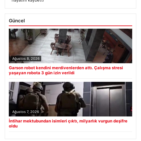
hayatını kaybetti
Güncel
Ağustos 8, 2026
Garson robot kendini merdivenlerden attı. Çalışma stresi
yaşayan robota 3 gün izin verildi
Ağustos 7, 2026
İntihar mektubundan isimleri çıktı, milyarlık vurgun deşifre
oldu