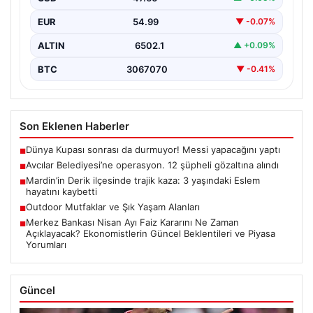
EUR
54.99
▼ -0.07%
ALTIN
6502.1
▲ +0.09%
BTC
3067070
▼ -0.41%
Son Eklenen Haberler
Dünya Kupası sonrası da durmuyor! Messi yapacağını yaptı
■
Avcılar Belediyesi’ne operasyon. 12 şüpheli gözaltına alındı
■
Mardin’in Derik ilçesinde trajik kaza: 3 yaşındaki Eslem
■
hayatını kaybetti
Outdoor Mutfaklar ve Şık Yaşam Alanları
■
Merkez Bankası Nisan Ayı Faiz Kararını Ne Zaman
■
Açıklayacak? Ekonomistlerin Güncel Beklentileri ve Piyasa
Yorumları
Güncel