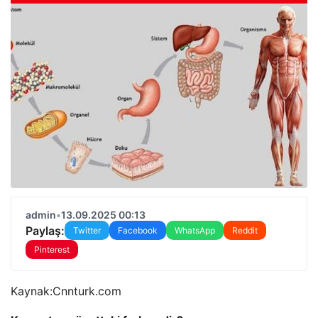
admin
•
13.09.2025 00:13
Paylaş:
Twitter
Facebook
WhatsApp
Reddit
Pinterest
Kaynak:
Cnnturk.com