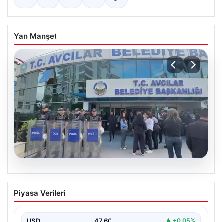
Yan Manşet
05.08.2026
Avcılar Belediyesi’ne operasyon. 12
Piyasa Verileri
şüpheli gözaltına alındı
USD
47.60
▲ +0.05%