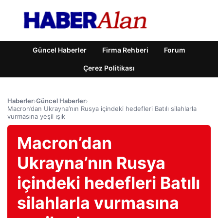
Güncel Haberler
Firma Rehberi
Forum
Çerez Politikası
Haberler
›
Güncel Haberler
›
Macron’dan Ukrayna’nın Rusya içindeki hedefleri Batılı silahlarla
vurmasına yeşil ışık
Macron’dan
Ukrayna’nın Rusya
içindeki hedefleri Batılı
silahlarla vurmasına