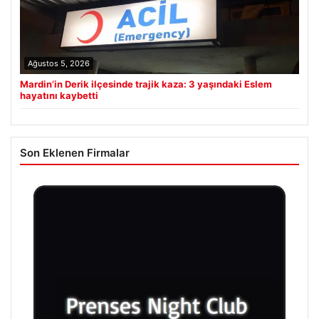
Ağustos 5, 2026
Mardin’in Derik ilçesinde trajik kaza: 3 yaşındaki Eslem
hayatını kaybetti
Son Eklenen Firmalar