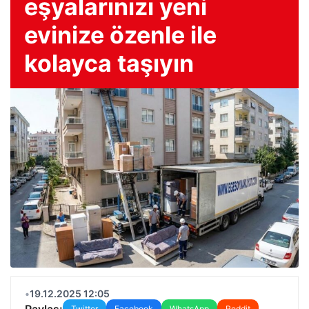
eşyalarınızı yeni
evinize özenle ile
kolayca taşıyın
•
19.12.2025 12:05
Paylaş:
Twitter
Facebook
WhatsApp
Reddit