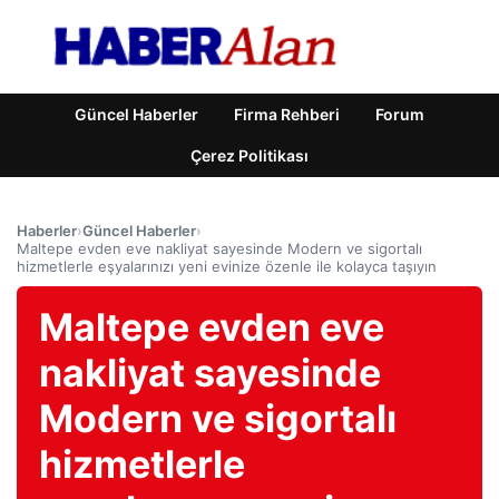
Güncel Haberler
Firma Rehberi
Forum
Çerez Politikası
Haberler
›
Güncel Haberler
›
Maltepe evden eve nakliyat sayesinde Modern ve sigortalı
hizmetlerle eşyalarınızı yeni evinize özenle ile kolayca taşıyın
Maltepe evden eve
nakliyat sayesinde
Modern ve sigortalı
hizmetlerle