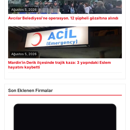
Ağustos 5, 2026
Avcılar Belediyesi’ne operasyon. 12 şüpheli gözaltına alındı
Ağustos 5, 2026
Mardin’in Derik ilçesinde trajik kaza: 3 yaşındaki Eslem
hayatını kaybetti
Son Eklenen Firmalar