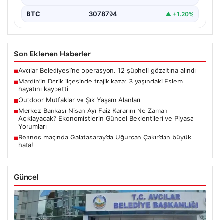
BTC
3078794
▲ +1.20%
Son Eklenen Haberler
Avcılar Belediyesi’ne operasyon. 12 şüpheli gözaltına alındı
■
Mardin’in Derik ilçesinde trajik kaza: 3 yaşındaki Eslem
■
hayatını kaybetti
Outdoor Mutfaklar ve Şık Yaşam Alanları
■
Merkez Bankası Nisan Ayı Faiz Kararını Ne Zaman
■
Açıklayacak? Ekonomistlerin Güncel Beklentileri ve Piyasa
Yorumları
Rennes maçında Galatasaray’da Uğurcan Çakır’dan büyük
■
hata!
Güncel