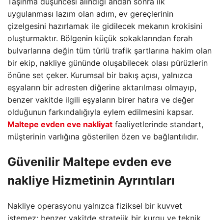
Taşınma düşüncesi alındığı andan sonra ilk
uygulanması lazım olan adım, ev gereçlerinin
çizelgesini hazırlamak ile gidilecek mekanın krokisini
oluşturmaktır. Bölgenin küçük sokaklarından ferah
bulvarlarına değin tüm türlü trafik şartlarına hakim olan
bir ekip, nakliye gününde oluşabilecek olası pürüzlerin
önüne set çeker. Kurumsal bir bakış açısı, yalnızca
eşyaların bir adresten diğerine aktarılması olmayıp,
benzer vakitde ilgili eşyaların birer hatıra ve değer
olduğunun farkındalığıyla eylem edilmesini kapsar.
Maltepe evden eve nakliyat
faaliyetlerinde standart,
müşterinin varlığına gösterilen özen ve bağlantılıdır.
Güvenilir
Maltepe evden eve
nakliye
Hizmetinin Ayrıntıları
Nakliye operasyonu yalnızca fiziksel bir kuvvet
istemez; benzer vakitde stratejik bir kurgu ve teknik