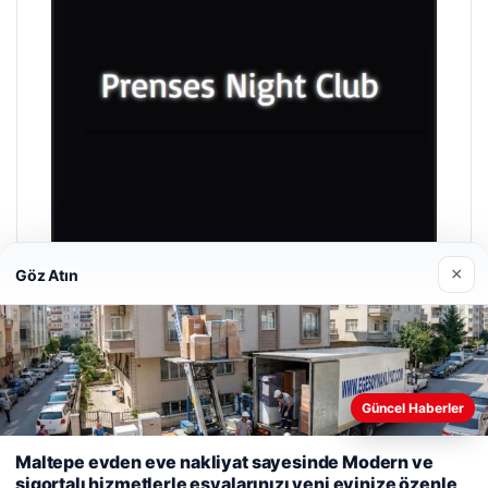
×
Göz Atın
Prenses Night Club
Nisan 29, 2026
Güncel Haberler
Web sitemizi nasıl kullandığınızı daha iyi anlayabilmek,
Maltepe evden eve nakliyat sayesinde Modern ve
deneyiminizi kişiselleştirmek ve geliştirmek amacıyla çerezler
sigortalı hizmetlerle eşyalarınızı yeni evinize özenle