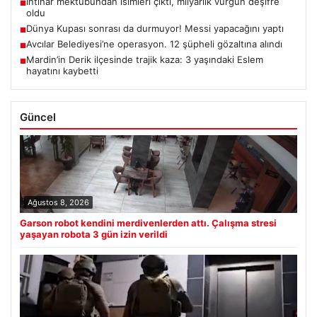
İntihar mektubundan isimleri çıktı, milyarlık vurgun deşifre
■
oldu
Dünya Kupası sonrası da durmuyor! Messi yapacağını yaptı
■
Avcılar Belediyesi’ne operasyon. 12 şüpheli gözaltına alındı
■
Mardin’in Derik ilçesinde trajik kaza: 3 yaşındaki Eslem
■
hayatını kaybetti
Güncel
Ağustos 8, 2026
Garson robot kendini merdivenlerden attı. Çalışma stresi
yaşayan robota 3 gün izin verildi