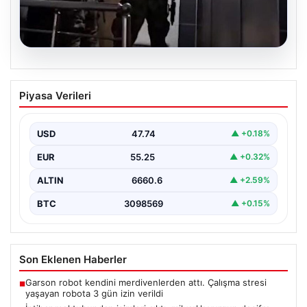
07.08.2026
İntihar mektubundan isimleri çıktı,
Piyasa Verileri
milyarlık vurgun deşifre oldu
{ “title”: “İntihar Mektubundan İsimler Çıktı, Milyarlık
Tefecilik Şebekesi Çözüldü”, “content”: “ Elazığ’da
USD
47.74
▲ +0.18%
yaşanan…
EUR
55.25
▲ +0.32%
ALTIN
6660.6
▲ +2.59%
BTC
3098569
▲ +0.15%
Son Eklenen Haberler
Garson robot kendini merdivenlerden attı. Çalışma stresi
■
yaşayan robota 3 gün izin verildi