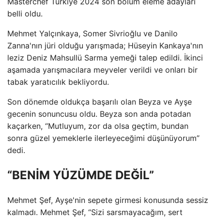
Masterchef Türkiye 2024 son bölüm eleme adayları
belli oldu.
Mehmet Yalçınkaya, Somer Sivrioğlu ve Danilo
Zanna'nın jüri olduğu yarışmada; Hüseyin Kankaya'nın
leziz Deniz Mahsullü Sarma yemeği talep edildi. İkinci
aşamada yarışmacılara meyveler verildi ve onları bir
tabak yaratıcılık bekliyordu.
Son dönemde oldukça başarılı olan Beyza ve Ayşe
gecenin sonuncusu oldu. Beyza son anda potadan
kaçarken, “Mutluyum, zor da olsa geçtim, bundan
sonra güzel yemeklerle ilerleyeceğimi düşünüyorum”
dedi.
“BENİM YÜZÜMDE DEĞİL”
Mehmet Şef, Ayşe'nin sepete girmesi konusunda sessiz
kalmadı. Mehmet Şef, “Sizi sarsmayacağım, sert