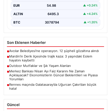
EUR
54.98
▲ +0.24%
ALTIN
6495.3
▲ +4.24%
BTC
3078794
▲ +1.20%
Son Eklenen Haberler
Avcılar Belediyesi’ne operasyon. 12 şüpheli gözaltına alındı
■
Mardin’in Derik ilçesinde trajik kaza: 3 yaşındaki Eslem
■
hayatını kaybetti
Outdoor Mutfaklar ve Şık Yaşam Alanları
■
Merkez Bankası Nisan Ayı Faiz Kararını Ne Zaman
■
Açıklayacak? Ekonomistlerin Güncel Beklentileri ve Piyasa
Yorumları
Rennes maçında Galatasaray’da Uğurcan Çakır’dan büyük
■
hata!
Güncel