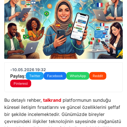
•
10.05.2026 19:32
Paylaş:
Twitter
Facebook
WhatsApp
Reddit
Pinterest
Bu detaylı rehber,
talkrand
platformunun sunduğu
küresel iletişim fırsatlarını ve güncel özelliklerini şeffaf
bir şekilde incelemektedir. Günümüzde bireyler
çevresindeki ilişkiler teknolojinin sayesinde olağanüstü