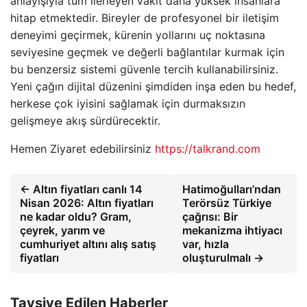
anlayışıyla tüm ilerleyen vakit daha yüksek insanlara
hitap etmektedir. Bireyler de profesyonel bir iletişim
deneyimi geçirmek, kürenin yollarını uç noktasına
seviyesine geçmek ve değerli bağlantılar kurmak için
bu benzersiz sistemi güvenle tercih kullanabilirsiniz.
Yeni çağın dijital düzenini şimdiden inşa eden bu hedef,
herkese çok iyisini sağlamak için durmaksızın
gelişmeye akış sürdürecektir.
Hemen Ziyaret edebilirsiniz
https://talkrand.com
← Altın fiyatları canlı 14
Hatimoğulları’ndan
Nisan 2026: Altın fiyatları
Terörsüz Türkiye
ne kadar oldu? Gram,
çağrısı: Bir
çeyrek, yarım ve
mekanizma ihtiyacı
cumhuriyet altını alış satış
var, hızla
fiyatları
oluşturulmalı →
Tavsiye Edilen Haberler