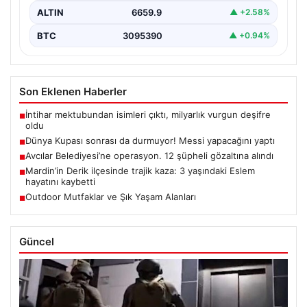
ALTIN
6659.9
▲ +2.58%
BTC
3095390
▲ +0.94%
Son Eklenen Haberler
İntihar mektubundan isimleri çıktı, milyarlık vurgun deşifre
■
oldu
Dünya Kupası sonrası da durmuyor! Messi yapacağını yaptı
■
Avcılar Belediyesi’ne operasyon. 12 şüpheli gözaltına alındı
■
Mardin’in Derik ilçesinde trajik kaza: 3 yaşındaki Eslem
■
hayatını kaybetti
Outdoor Mutfaklar ve Şık Yaşam Alanları
■
Güncel