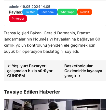
admin
•
19.05.2024 14:05
Paylaş:
Twitter
Facebook
WhatsApp
Reddit
Pinterest
Fransa İçişleri Bakanı Gerald Darmanin, Fransız
jandarmalarının Nouméa'yı havaalanına bağlayan 60
km'lik yolun kontrolünü yeniden ele geçirmek için
büyük bir operasyon başlattığını söyledi.
← Yeşilyurt Pazaryeri
Basketbolcular
çalışmaları hızla sürüyor –
Gaziemir’de kıyasıya
GÜNDEM
yarıştı →
Tavsiye Edilen Haberler