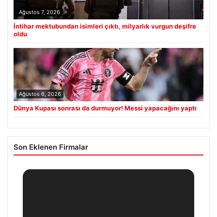
Ağustos 7, 2026
İntihar mektubundan isimleri çıktı, milyarlık vurgun deşifre
oldu
Ağustos 6, 2026
Dünya Kupası sonrası da durmuyor! Messi yapacağını yaptı
Son Eklenen Firmalar