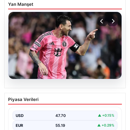
Yan Manşet
06.08.2026
Dünya Kupası sonrası da durmuyor!
Piyasa Verileri
Messi yapacağını yaptı
USD
47.70
▲ +0.15%
EUR
55.19
▲ +0.29%