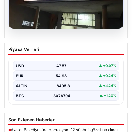
05.08.2026
Mardin’in Derik ilçesinde trajik kaza: 3
Piyasa Verileri
yaşındaki Eslem hayatını kaybetti
Mardin’in Derik ilçesinde meydana gelen üzücü olayda,
küçük bir kız çocuğu olan Eslem Talan…
USD
47.57
▲ +0.07%
EUR
54.98
▲ +0.24%
ALTIN
6495.3
▲ +4.24%
BTC
3078794
▲ +1.20%
Son Eklenen Haberler
Avcılar Belediyesi’ne operasyon. 12 şüpheli gözaltına alındı
■