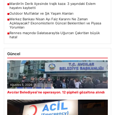
Mardin’in Derik ilçesinde trajik kaza: 3 yaşındaki Eslem
■
hayatını kaybetti
Outdoor Mutfaklar ve Şık Yaşam Alanları
■
Merkez Bankası Nisan Ayı Faiz Kararını Ne Zaman
■
Açıklayacak? Ekonomistlerin Güncel Beklentileri ve Piyasa
Yorumları
Rennes maçında Galatasaray’da Uğurcan Çakır’dan büyük
■
hata!
Güncel
Ağustos 5, 2026
Avcılar Belediyesi’ne operasyon. 12 şüpheli gözaltına alındı