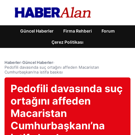
Güncel Haberler
Firma Rehberi
Forum
Çerez Politikası
Haberler
›
Güncel Haberler
›
Pedofili davasında suç ortağını affeden Macaristan
Cumhurbaşkanı’na istifa baskısı
Pedofili davasında suç
ortağını affeden
Macaristan
Cumhurbaşkanı’na