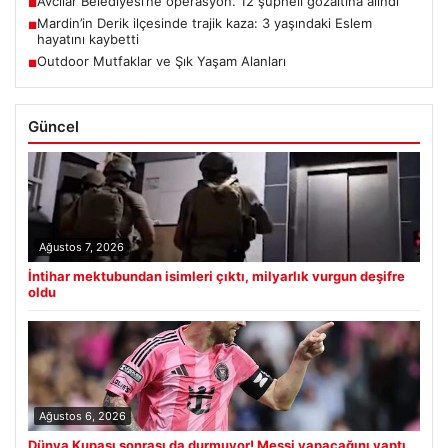
Avcılar Belediyesi’ne operasyon. 12 şüpheli gözaltına alındı
■
Mardin’in Derik ilçesinde trajik kaza: 3 yaşındaki Eslem
■
hayatını kaybetti
Outdoor Mutfaklar ve Şık Yaşam Alanları
■
Güncel
Ağustos 7, 2026
İntihar mektubundan isimleri çıktı, milyarlık vurgun deşifre
oldu
Ağustos 6, 2026
Dünya Kupası sonrası da durmuyor! Messi yapacağını yaptı