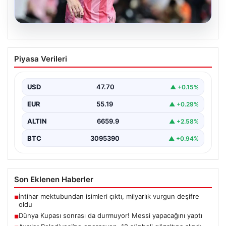
06.08.2026
Dünya Kupası sonrası da durmuyor!
Piyasa Verileri
Messi yapacağını yaptı
USD
47.70
▲ +0.15%
EUR
55.19
▲ +0.29%
ALTIN
6659.9
▲ +2.58%
BTC
3095390
▲ +0.94%
Son Eklenen Haberler
İntihar mektubundan isimleri çıktı, milyarlık vurgun deşifre
■
oldu
Dünya Kupası sonrası da durmuyor! Messi yapacağını yaptı
■