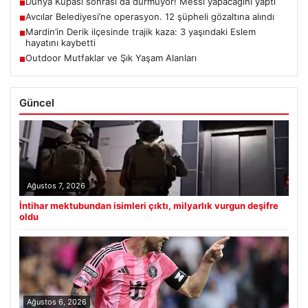
Dünya Kupası sonrası da durmuyor! Messi yapacağını yaptı
■
Avcılar Belediyesi’ne operasyon. 12 şüpheli gözaltına alındı
■
Mardin’in Derik ilçesinde trajik kaza: 3 yaşındaki Eslem
■
hayatını kaybetti
Outdoor Mutfaklar ve Şık Yaşam Alanları
■
Güncel
Ağustos 7, 2026
İntihar mektubundan isimleri çıktı, milyarlık vurgun deşifre
oldu
Ağustos 6, 2026