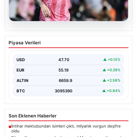
06.08.2026
Dünya Kupası sonrası da durmuyor!
Piyasa Verileri
Messi yapacağını yaptı
USD
47.70
▲ +0.15%
EUR
55.19
▲ +0.29%
ALTIN
6659.9
▲ +2.58%
BTC
3095390
▲ +0.94%
Son Eklenen Haberler
İntihar mektubundan isimleri çıktı, milyarlık vurgun deşifre
■
oldu