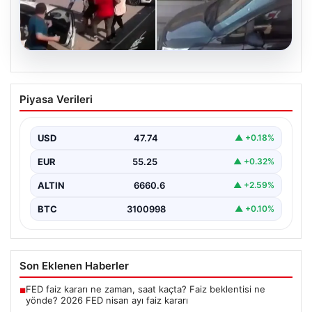
09.08.2026
Başpehlivan benzin istasyonunda
Piyasa Verileri
saldırıya uğradı: ‘Beni burada tehdit
ettiler’
USD
47.74
▲ +0.18%
{“title”: “Başpehlivan Serhat Elvan, Benzin İstasyonunda
Saldırıya Uğradı: ‘Beni Burada Tehdit Ettiler'”, “content”:
EUR
55.25
▲ +0.32%
“…
ALTIN
6660.6
▲ +2.59%
BTC
3100998
▲ +0.10%
Son Eklenen Haberler
FED faiz kararı ne zaman, saat kaçta? Faiz beklentisi ne
■
yönde? 2026 FED nisan ayı faiz kararı