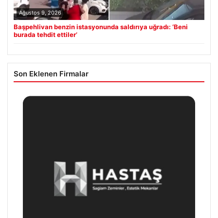
Ağustos 9, 2026
Başpehlivan benzin istasyonunda saldırıya uğradı: ‘Beni
burada tehdit ettiler’
Son Eklenen Firmalar