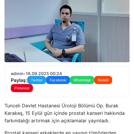
admin
•
16.09.2025 00:24
Paylaş:
Twitter
Facebook
WhatsApp
Reddit
Pinterest
Tunceli Devlet Hastanesi Üroloji Bölümü Op. Burak
Karakeş, 15 Eylül gün içinde prostat kanseri hakkında
farkındalığı artırmak için açıklamalar yayınladı.
Prostat kanseri erkeklerde en yaygın tümörlerden