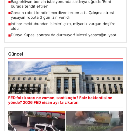
Başpehlivan benzin istasyonunda saldırıya uğradı: ‘Beni
■
burada tehdit ettiler’
Garson robot kendini merdivenlerden attı. Çalışma stresi
■
yaşayan robota 3 gün izin verildi
İntihar mektubundan isimleri çıktı, milyarlık vurgun deşifre
■
oldu
Dünya Kupası sonrası da durmuyor! Messi yapacağını yaptı
■
Güncel
Ağustos 10, 2026
FED faiz kararı ne zaman, saat kaçta? Faiz beklentisi ne
yönde? 2026 FED nisan ayı faiz kararı