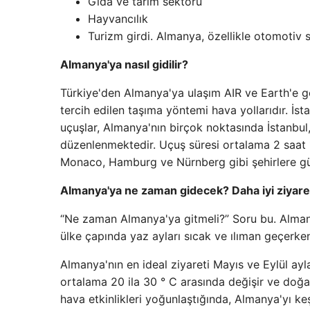
Gıda ve tarım sektörü
Hayvancılık
Turizm girdi. Almanya, özellikle otomotiv s
Almanya'ya nasıl gidilir?
Türkiye'den Almanya'ya ulaşım AIR ve Earth'e gör
tercih edilen taşıma yöntemi hava yollarıdır. İs
uçuşlar, Almanya'nın birçok noktasında İstanbul,
düzenlenmektedir. Uçuş süresi ortalama 2 saat 10
Monaco, Hamburg ve Nürnberg gibi şehirlere gü
Almanya'ya ne zaman gidecek? Daha iyi ziyar
“Ne zaman Almanya'ya gitmeli?” Soru bu. Almanya
ülke çapında yaz ayları sıcak ve ılıman geçerken
Almanya'nın en ideal ziyareti Mayıs ve Eylül ay
ortalama 20 ila 30 ° C arasında değişir ve doğa en
hava etkinlikleri yoğunlaştığında, Almanya'yı keşf