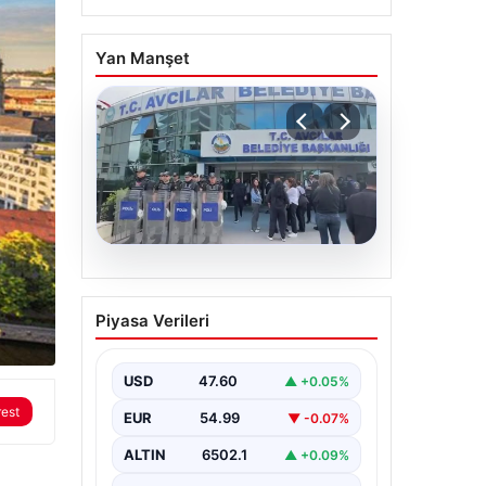
Yan Manşet
05.08.2026
Avcılar Belediyesi’ne
Piyasa Verileri
operasyon. 12 şüpheli
gözaltına alındı
USD
47.60
▲ +0.05%
rest
EUR
54.99
▼ -0.07%
ALTIN
6502.1
▲ +0.09%