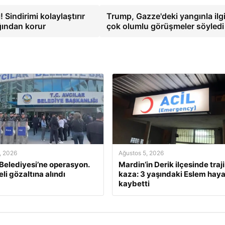
 Sindirimi kolaylaştırır
Trump, Gazze'deki yangınla ilgi
ğından korur
çok olumlu görüşmeler söyled
, 2026
Ağustos 5, 2026
 Belediyesi’ne operasyon.
Mardin’in Derik ilçesinde traj
li gözaltına alındı
kaza: 3 yaşındaki Eslem haya
kaybetti