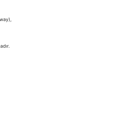
bway),
adır.