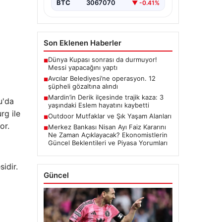
BTC
3067070
▼ -0.41%
Son Eklenen Haberler
Dünya Kupası sonrası da durmuyor!
■
Messi yapacağını yaptı
Avcılar Belediyesi’ne operasyon. 12
■
şüpheli gözaltına alındı
Mardin’in Derik ilçesinde trajik kaza: 3
■
u'da
yaşındaki Eslem hayatını kaybetti
rg ile
Outdoor Mutfaklar ve Şık Yaşam Alanları
■
or.
Merkez Bankası Nisan Ayı Faiz Kararını
■
Ne Zaman Açıklayacak? Ekonomistlerin
Güncel Beklentileri ve Piyasa Yorumları
idir.
Güncel