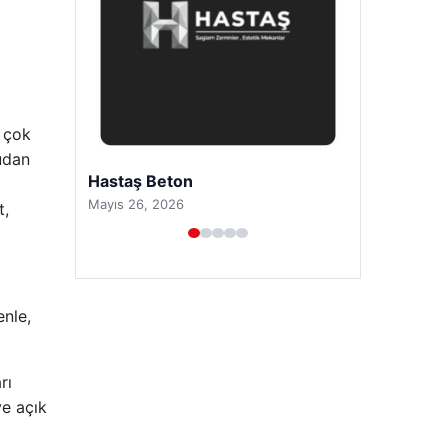
n çok
rudan
Prenses Night Club
Nisan 29, 2026
t,
enle,
rı
ve açık