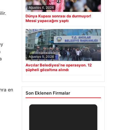
Ağustos 6, 2026
ir.
Dünya Kupası sonrası da durmuyor!
Messi yapacağını yaptı
ey
a
Ağustos 5, 2026
a
Avcılar Belediyesi’ne operasyon. 12
şüpheli gözaltına alındı
nra en
Son Eklenen Firmalar