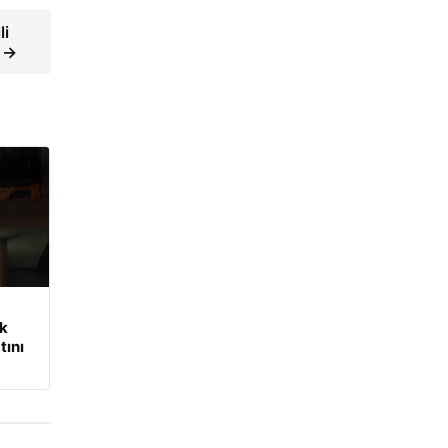
li
i →
ik
tını