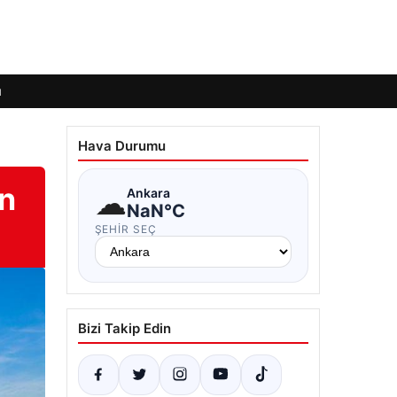
ı
Hava Durumu
en
☁
Ankara
NaN°C
ŞEHIR SEÇ
Bizi Takip Edin