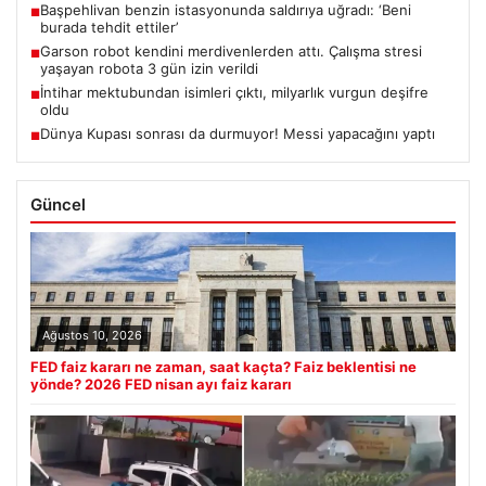
Başpehlivan benzin istasyonunda saldırıya uğradı: ‘Beni
■
burada tehdit ettiler’
Garson robot kendini merdivenlerden attı. Çalışma stresi
■
yaşayan robota 3 gün izin verildi
İntihar mektubundan isimleri çıktı, milyarlık vurgun deşifre
■
oldu
Dünya Kupası sonrası da durmuyor! Messi yapacağını yaptı
■
Güncel
Ağustos 10, 2026
FED faiz kararı ne zaman, saat kaçta? Faiz beklentisi ne
yönde? 2026 FED nisan ayı faiz kararı