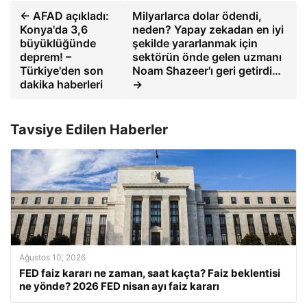
← AFAD açıkladı:
Milyarlarca dolar ödendi,
Konya'da 3,6
neden? Yapay zekadan en iyi
büyüklüğünde
şekilde yararlanmak için
deprem! –
sektörün önde gelen uzmanı
Türkiye'den son
Noam Shazeer'ı geri getirdi…
dakika haberleri
→
Tavsiye Edilen Haberler
Ağustos 10, 2026
FED faiz kararı ne zaman, saat kaçta? Faiz beklentisi
ne yönde? 2026 FED nisan ayı faiz kararı