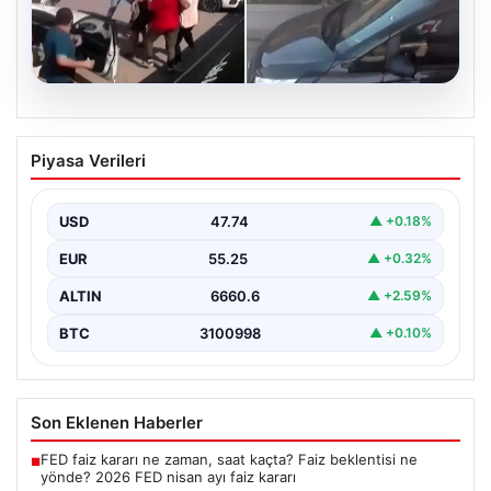
09.08.2026
Başpehlivan benzin istasyonunda
Piyasa Verileri
saldırıya uğradı: ‘Beni burada tehdit
ettiler’
USD
47.74
▲ +0.18%
{“title”: “Başpehlivan Serhat Elvan, Benzin İstasyonunda
Saldırıya Uğradı: ‘Beni Burada Tehdit Ettiler'”, “content”:
EUR
55.25
▲ +0.32%
“…
ALTIN
6660.6
▲ +2.59%
BTC
3100998
▲ +0.10%
Son Eklenen Haberler
FED faiz kararı ne zaman, saat kaçta? Faiz beklentisi ne
■
yönde? 2026 FED nisan ayı faiz kararı