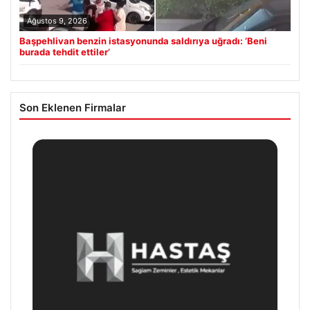
Ağustos 9, 2026
Başpehlivan benzin istasyonunda saldırıya uğradı: ‘Beni
burada tehdit ettiler’
Son Eklenen Firmalar