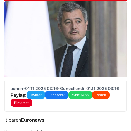
admin
•
01.11.2025 03:16
•
Güncellendi: 01.11.2025 03:16
Paylaş:
Twitter
Facebook
WhatsApp
Reddit
Pinterest
İtibaren
Euronews