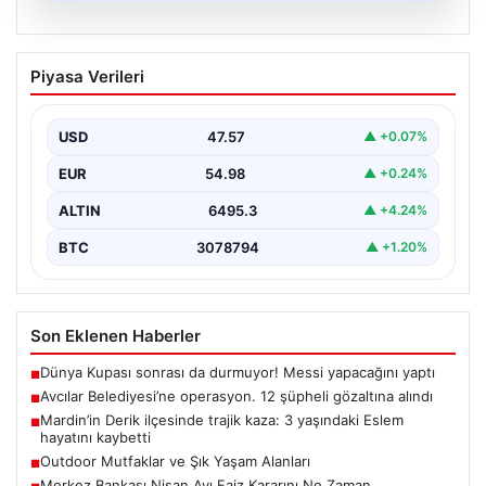
05.08.2026
Avcılar Belediyesi’ne operasyon. 12
Piyasa Verileri
şüpheli gözaltına alındı
USD
47.57
▲ +0.07%
EUR
54.98
▲ +0.24%
ALTIN
6495.3
▲ +4.24%
BTC
3078794
▲ +1.20%
Son Eklenen Haberler
Dünya Kupası sonrası da durmuyor! Messi yapacağını yaptı
■
Avcılar Belediyesi’ne operasyon. 12 şüpheli gözaltına alındı
■
Mardin’in Derik ilçesinde trajik kaza: 3 yaşındaki Eslem
■
hayatını kaybetti
Outdoor Mutfaklar ve Şık Yaşam Alanları
■
Merkez Bankası Nisan Ayı Faiz Kararını Ne Zaman