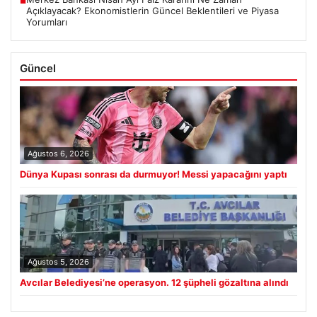
■
Açıklayacak? Ekonomistlerin Güncel Beklentileri ve Piyasa
Yorumları
Güncel
Ağustos 6, 2026
Dünya Kupası sonrası da durmuyor! Messi yapacağını yaptı
Ağustos 5, 2026
Avcılar Belediyesi’ne operasyon. 12 şüpheli gözaltına alındı