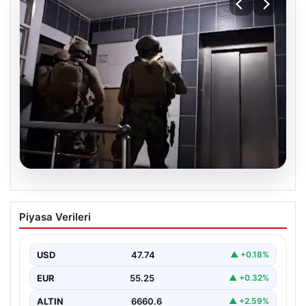
07.08.2026
İntihar mektubundan isimleri çıktı,
Piyasa Verileri
milyarlık vurgun deşifre oldu
{ “title”: “İntihar Mektubundan İsimler Çıktı, Milyarlık
Tefecilik Şebekesi Çözüldü”, “content”: “ Elazığ’da
USD
47.74
▲ +0.18%
yaşanan…
EUR
55.25
▲ +0.32%
ALTIN
6660.6
▲ +2.59%