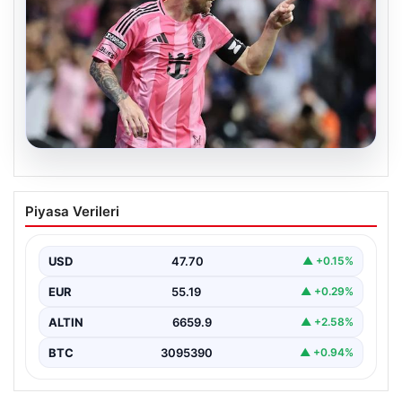
06.08.2026
Dünya Kupası sonrası da durmuyor!
Piyasa Verileri
Messi yapacağını yaptı
USD
47.70
▲ +0.15%
EUR
55.19
▲ +0.29%
ALTIN
6659.9
▲ +2.58%
BTC
3095390
▲ +0.94%