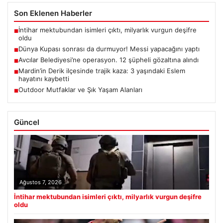
Son Eklenen Haberler
İntihar mektubundan isimleri çıktı, milyarlık vurgun deşifre
■
oldu
Dünya Kupası sonrası da durmuyor! Messi yapacağını yaptı
■
Avcılar Belediyesi’ne operasyon. 12 şüpheli gözaltına alındı
■
Mardin’in Derik ilçesinde trajik kaza: 3 yaşındaki Eslem
■
hayatını kaybetti
Outdoor Mutfaklar ve Şık Yaşam Alanları
■
Güncel
Ağustos 7, 2026
İntihar mektubundan isimleri çıktı, milyarlık vurgun deşifre
oldu